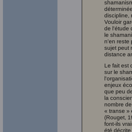
shamanisme.
déterminée
discipline
Vouloir gard
de l'étude
le shamanis
n'en reste
sujet peut
distance a
Le fait est
sur le sha
l'organisat
enjeux écon
que peu de
la conscie
nombre de
« transe »
(Rouget, 19
font-ils v
été décrit