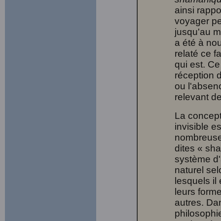
ainsi rappo
voyager pe
jusqu'au m
a été à no
relaté ce f
qui est. Ce
réception d
ou l'absen
relevant de
La concept
invisible e
nombreuses
dites « sha
système d'
naturel sel
lesquels il
leurs form
autres. Dan
philosophie