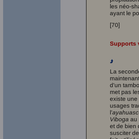
les néo-s
ayant le pot
[70]
Supports 
La second
maintenant
d'un tambo
met pas l
existe une 
usages tra
l’
ayahuas
Viboga
au 
et de bien
susciter de