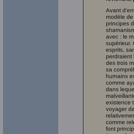
Avant d'en
modèle de 
principes 
shamanismes
avec : le 
supérieur. 
esprits, s
perdraient 
des trois 
sa compréh
humains es
comme ayant
dans lequel
malveillan
existence t
voyager da
relativeme
comme relev
font princ