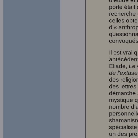
d'étude et i
porte était
recherche d
celles obte
d'« anthro
questionna
convoqués 
Il est vrai
antécédent
Eliade,
Le 
de l'extase
des religi
des lettre
démarche s
mystique qu
nombre d'a
personnell
shamanisme
spécialiste
un des pre