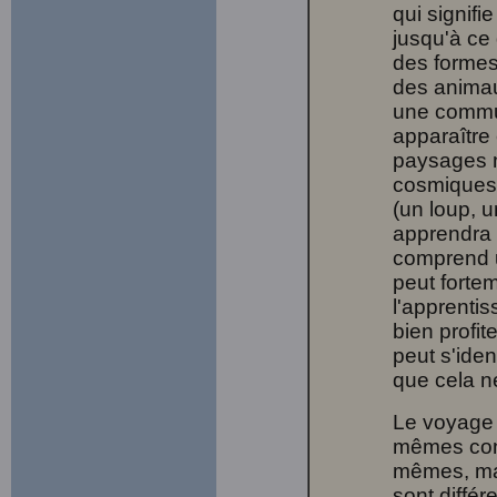
qui signif
jusqu'à ce
des formes 
des animau
une commun
apparaître
paysages n
cosmiques, 
(un loup, u
apprendra 
comprend 
peut fortem
l'apprenti
bien profit
peut s'ident
que cela ne
Le voyage
mêmes cond
mêmes, mais
sont diffé