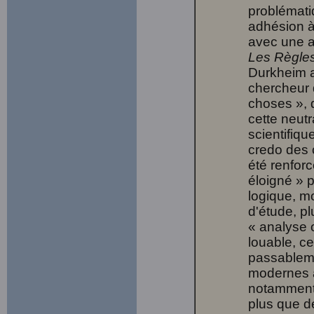
problémati
adhésion à
avec une an
Les Règles
Durkheim a
chercheur 
choses », 
cette neutr
scientifiqu
credo des 
été renforc
éloigné » 
logique, mo
d'étude, pl
« analyse o
louable, c
passableme
modernes a
notamment 
plus que de