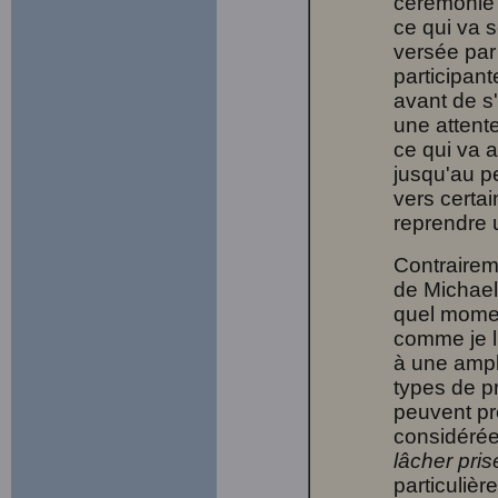
cérémonie 
ce qui va s
versée par
participant
avant de s'
une attent
ce qui va a
jusqu'au pe
vers certai
reprendre 
Contraire
de Michael
quel momen
comme je l'
à une ampl
types de p
peuvent pré
considérée
lâcher prise
particulièr