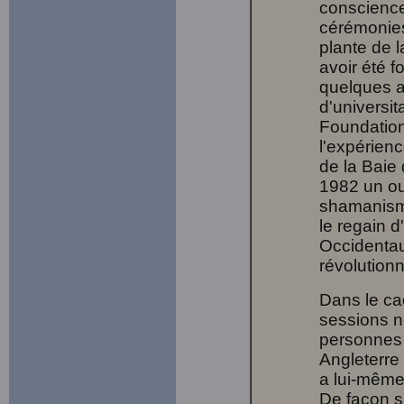
conscience 
cérémonies
plante de 
avoir été 
quelques a
d'universit
Foundation
l'expérienc
de la Baie 
1982 un ou
shamanisme
le regain d
Occidentau
révolutionn
Dans le cad
sessions 
personnes 
Angleterre
a lui-même
De façon si