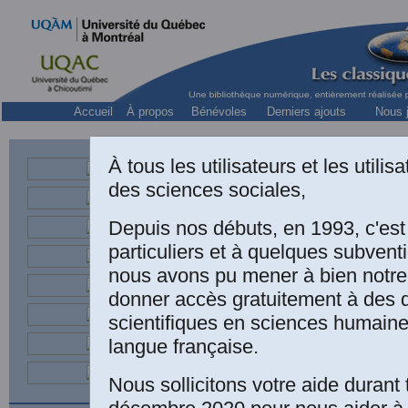
Accueil
À propos
Bénévoles
Derniers ajouts
Nous j
Collection « 
À tous les utilisateurs et les utili
des sciences sociales,
Une édition élect
Depuis nos débuts, en 1993, c'es
Christian Ghasar
particuliers et à quelques subven
chamaniques en
nous avons pu mener à bien notre
l'anthropologie
donner accès gratuitement à des
scientifiques en sciences humaine
Sébastien Baud 
langue française.
tous ses états. 
Nous sollicitons votre aide durant 
psychiatriques : 