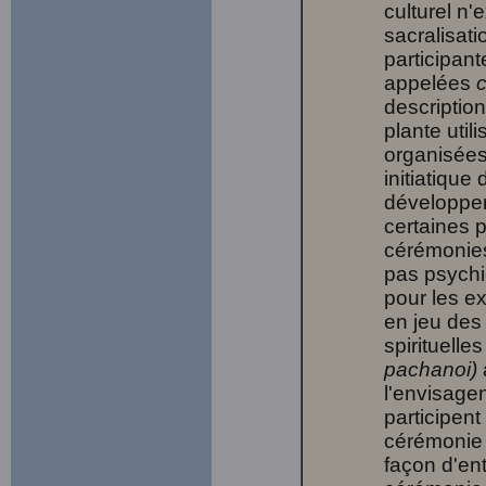
culturel n'
sacralisati
participant
appelées
descriptio
plante util
organisées
initiatique
développem
certaines 
cérémonies 
pas psychi
pour les e
en jeu des
spirituelle
pachanoi)
l'envisage
participent
cérémonie 
façon d'ent