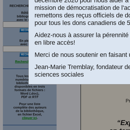
décembre 2020 pour nous aider à 
63-76. Paris: Ma
mission de démocratisation de l'a
RECHERCHE SUR LE SITE
Références
remettons des reçus officiels de d
accordée par l'a
bibliographiques
avec le catalogue
pour tous les dons canadiens de 5
ce texte en libr
Aidez-nous à assurer la pérennité 
des sciences soc
en libre accès!
En plein texte
avec
G
o
o
g
l
e
Merci de nous soutenir en faisant 
Recherche avancée
Jean-Marie Tremblay, fondateur d
sciences sociales
Tous les ouvrages
[63]
numérisés de cette
bibliothèque sont
disponibles en trois
formats de fichiers :
Word (.doc),
PDF et RTF
Pr
Pour une liste
complète des auteurs
de la bibliothèque,
en fichier Excel,
cliquer ici
.
“Ex