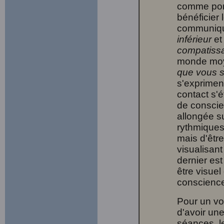
comme port
bénéficier 
communiqu
inférieur
e
compatiss
monde mo
que vous s
s'exprimen
contact s'
de conscie
allongée su
rythmiques.
mais d'êtr
visualisant
dernier es
être visuel
conscienc
Pour un v
d'avoir un
séances, le