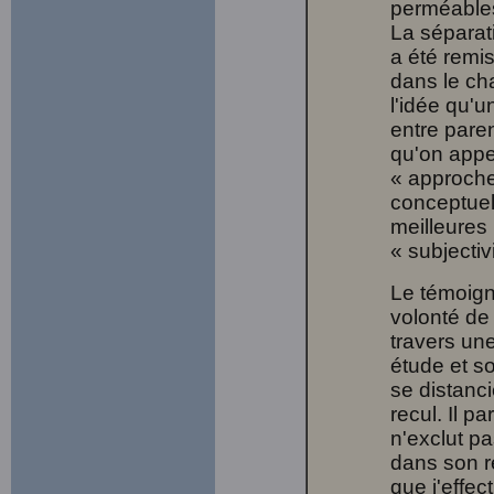
perméables
La séparati
a été remi
dans le ch
l'idée qu'u
entre pare
qu'on appe
« approche
conceptuel
meilleures
« subjectiv
Le témoigna
volonté de 
travers un
étude et so
se distanc
recul. Il p
n'exclut pa
dans son ré
que j'effe