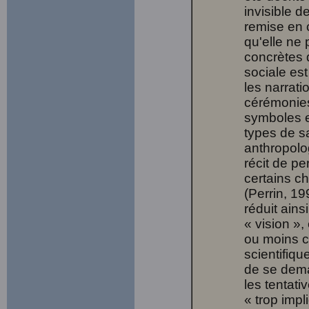
invisible d
remise en 
qu'elle ne
concrètes q
sociale es
les narrati
cérémonies
symboles e
types de sa
anthropolog
récit de p
certains c
(Perrin, 1
réduit ains
« vision »,
ou moins c
scientifiqu
de se deman
les tentat
« trop impl