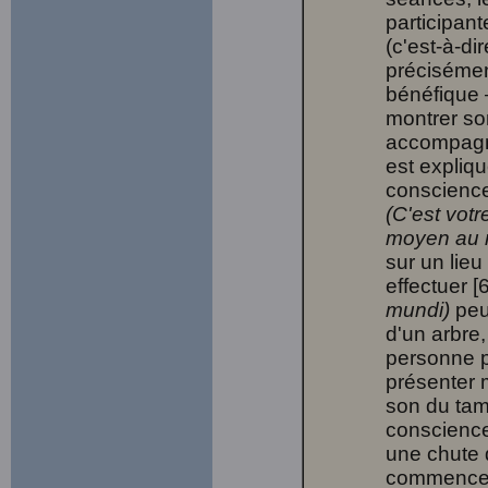
participant
(c'est-à-di
précisémen
bénéfique 
montrer so
accompagn
est expliqu
conscience
(C'est vot
moyen au m
sur un lieu
effectuer 
mundi)
peu
d'un arbre,
personne p
présenter 
son du tamb
conscience
une chute 
commence e