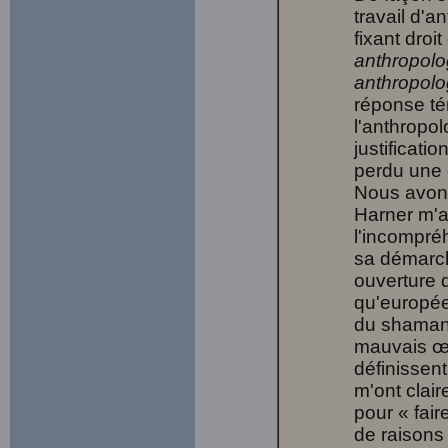
travail d'a
fixant droi
anthropolog
anthropolo
réponse té
l'anthropol
justificati
perdu une c
Nous avons
Harner m'a
l'incompréh
sa démarch
ouverture 
qu'européen
du shamani
mauvais œil
définissen
m'ont clair
pour « fair
de raisons 