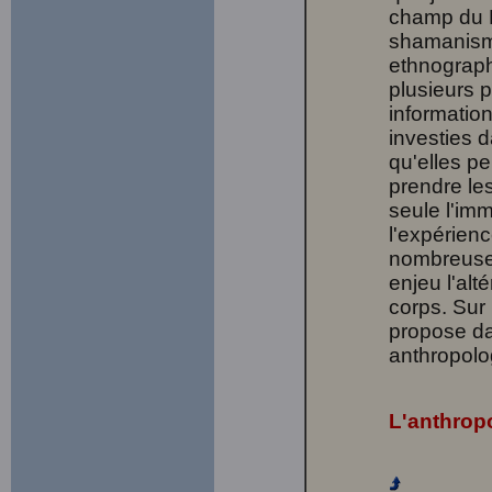
champ du 
shamanism
ethnograph
plusieurs 
informatio
investies d
qu'elles pe
prendre le
seule l'im
l'expérienc
nombreuse
enjeu l'alt
corps. Sur 
propose da
anthropolo
L'anthropo