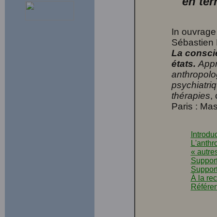
en ter
In ouvrage 
Sébastien 
La consci
états.
App
anthropolo
psychiatriq
thérapies
,
Paris : Mas
Introdu
L'anthr
« autre
Support
Support
À la re
Référe