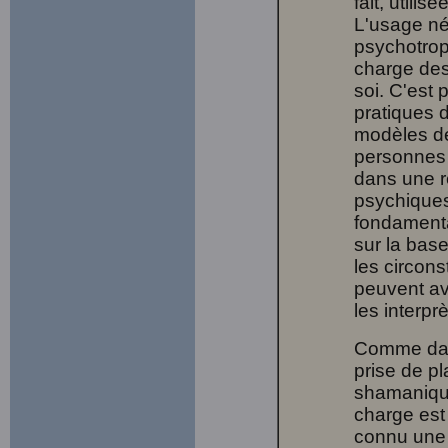
fait, utili
L'usage n
psychotrop
charge des
soi. C'est 
pratiques 
modèles de
personnes 
dans une r
psychiques
fondamenta
sur la base
les circon
peuvent av
les interpr
Comme dans
prise de p
shamanique
charge est 
connu une 