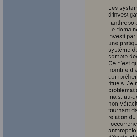
Les système
d'investig
l'anthropol
Le domaine
investi par
une pratiq
système de
compte des 
Ce n'est q
nombre d'a
compréhens
rituels. Je 
problémati
mais, au-de
non-véracit
tournant d
relation du
l'occurrenc
anthropolog