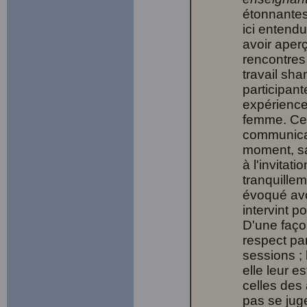
étonnantes 
ici entend
avoir aperç
rencontre
travail sh
participant
expérience
femme. Cel
communicat
moment, sa
à l'invitat
tranquille
évoqué avo
intervint po
D'une façon
respect par
sessions ;
elle leur e
celles des
pas se jug