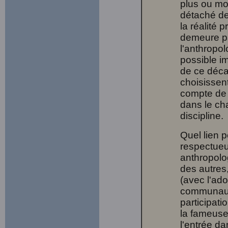
plus ou mo
détaché de 
la réalité 
demeure pa
l'anthropol
possible im
de ce déca
choisissen
compte de c
dans le ch
discipline.
Quel lien p
respectueu
anthropolog
des autres,
(avec l'ad
communauté
participat
la fameuse 
l'entrée da