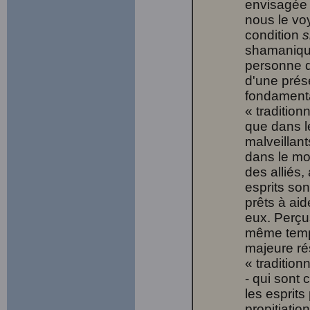
envisagée 
nous le vo
condition
s
shamanique
personne 
d'une prése
fondamenta
« tradition
que dans le
malveillant
dans le mon
des alliés
esprits so
prêts à aid
eux. Perçu
même temps 
majeure ré
« tradition
- qui sont 
les esprit
propitiatio