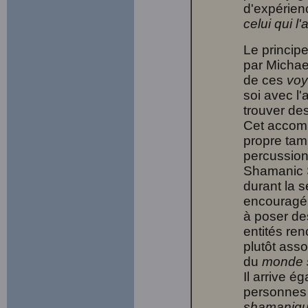
d'expérien
celui qui l'
Le princip
par Michae
de ces
vo
soi avec l
trouver de
Cet accomp
propre tam
percussion
Shamanic S
durant la s
encouragé(e
à poser de
entités re
plutôt asso
du
monde 
Il arrive é
personnes 
shamaniq