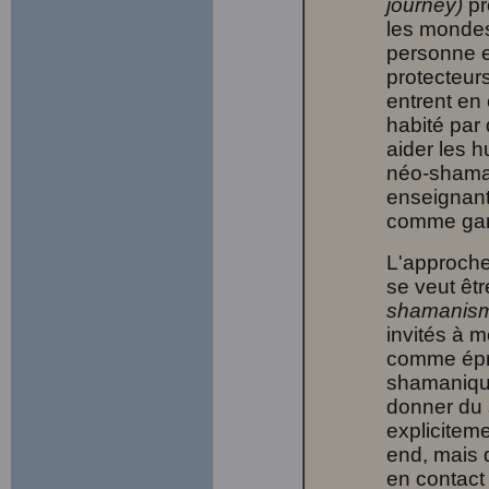
journey)
pr
les mondes 
personne e
protecteur
entrent en
habité par 
aider les 
néo-shamani
enseignant
comme gardi
L'approch
se veut êt
shamanism
invités à 
comme épro
shamanique
donner du 
explicitem
end, mais 
en contact