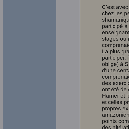
C'est avec
chez les p
shamanique
participé 
enseignant
stages ou
comprenaie
La plus gr
participer
oblige) à 
d'une cent
comprenaie
des exerci
ont été de
Harner et 
et celles 
propres ex
amazonienn
points com
des altéra