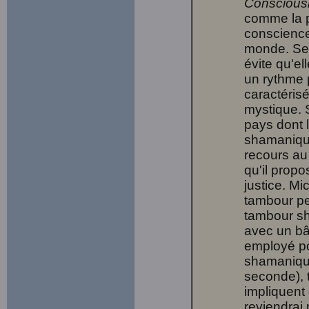
Consciou
comme la p
conscience
monde. Selo
évite qu'el
un rythme p
caractérisé
mystique. 
pays dont l
shamaniq
recours au 
qu'il propo
justice. Mi
tambour per
tambour sha
avec un bâ
employé po
shamanique
seconde), t
impliquent
reviendrai p