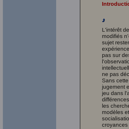
Introducti
L'intérêt d
modifiés n
sujet reste
expérience
pas sur de
l'observati
intellectue
ne pas dé
Sans cette
jugement et
jeu dans l
différence
les cherch
modèles et 
socialisati
croyances 