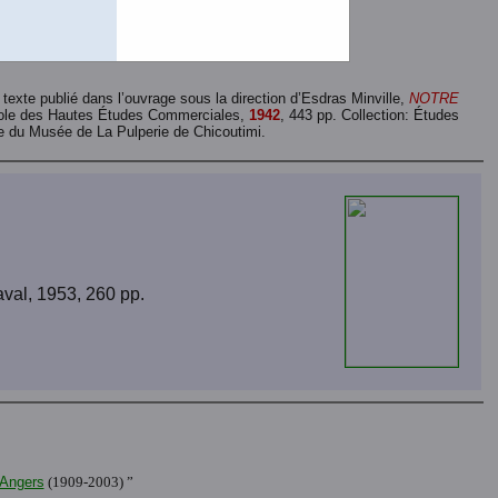
chier de 84 pages et de 7,1 Mo.)
 texte publié dans l’ouvrage sous la direction d’Esdras Minville,
NOTRE
École des Hautes Études Commerciales,
1942
, 443 pp. Collection: Études
ée du Musée de La Pulperie de Chicoutimi.
val, 1953, 260 pp.
 Angers
(1909-2003) ”