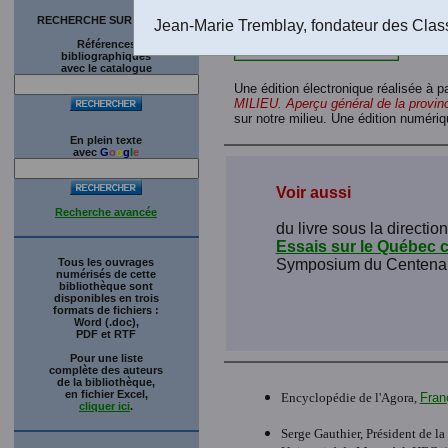
RECHERCHE SUR LE SITE
Jean-Marie Tremblay, fondateur des Clas
Références
bibliographiques
avec le catalogue
Une édition électronique réalisée à pa
MILIEU. Aperçu général de la provi
sur notre milieu. Une édition numéri
En plein texte
avec
G
o
o
g
l
e
Voir aussi
Recherche avancée
du livre sous la directi
Essais sur le Québec
Tous les ouvrages
Symposium du Centenaire
numérisés de cette
bibliothèque sont
disponibles en trois
formats de fichiers :
Word (.doc),
PDF et RTF
Pour une liste
complète des auteurs
de la bibliothèque,
en fichier Excel,
Encyclopédie de l'Agora,
Fran
cliquer ici
.
Serge Gauthier, Président de la