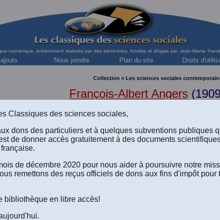
 ajouts
Nous joindre
Plan du site
Droits d'utilis
Collection « Les sciences sociales contemporain
François-Albert Angers
(1909
Respectivement
Chef du service de Documentation économique et
à l’École des Hautes Études Commerciales (HEC) de l'Univer
s des Classiques des sciences sociales,
aux dons des particuliers et à quelques subventions publiques 
est de donner accès gratuitement à des documents scientifique
française.
es institutions économiques.” (
e mois de décembre 2020 pour nous aider à poursuivre notre mis
ous remettons des reçus officiels de dons aux fins d'impôt pour 
R LES AUTRES ARTICLES DU LIVRE
.
e bibliothèque en libre accès!
Le texte de l'article au format Word 2008 à télécharger
(Un fichier de 84 
Le texte de l'article au format PDF-texte (Acrobat Reader) à télécharger
aujourd'hui.