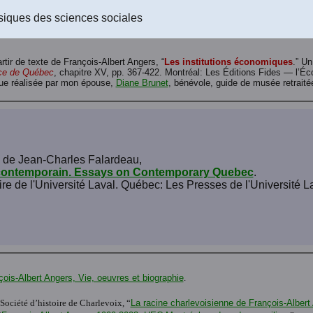
Le texte de l'article au format RTF (Rich text format) à télécharger
(Un fi
siques des sciences sociales
rtir de texte de François-Albert Angers, “
Les institutions économiques
.” Un
nce de Québec
, chapitre XV, pp. 367-422. Montréal: Les Éditions Fides — l’
que réalisée par mon épouse,
Diane Brunet
, bénévole, guide de musée retrait
on de Jean-Charles Falardeau,
 contemporain. Essays on Contemporary Quebec
.
 de l'Université Laval. Québec: Les Presses de l'Université La
çois-Albert Angers, Vie, oeuvres et biographie
.
 Société d’histoire de Charlevoix, “
La racine charlevoisienne de François-Albert