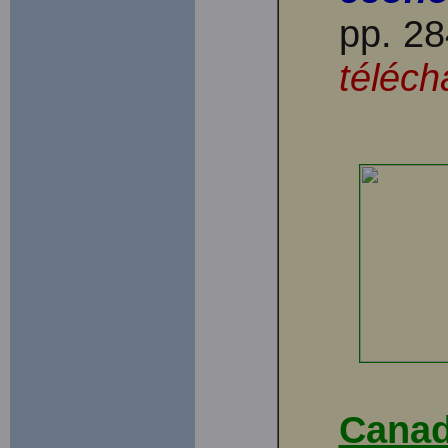
pp. 2
téléch
Canad