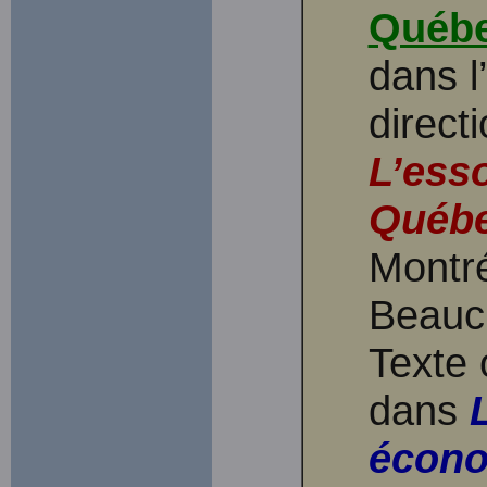
Québ
dans l
direct
L’ess
Québ
Montré
Beauc
Texte 
dans
écon