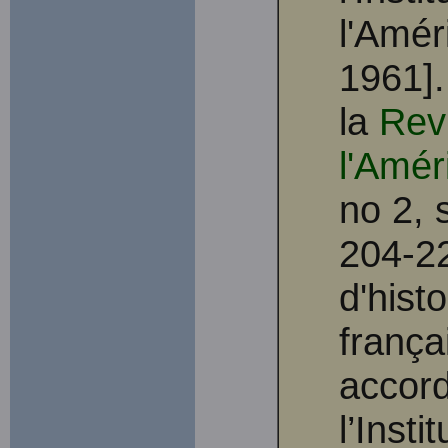
l'Amér
1961].
la
Revu
l'Amér
no 2,
204-22
d'hist
frança
accord
l’Insti