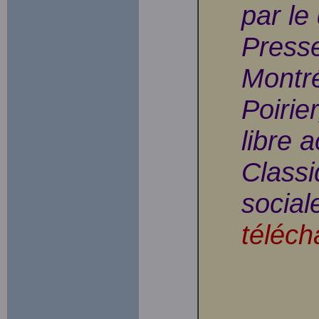
par le
Presse
Montré
Poirier
libre 
Classi
social
téléch