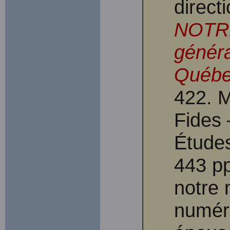
direct
NOTRE
généra
Québ
422. M
Fides 
Étude
443 pp
notre 
numéri