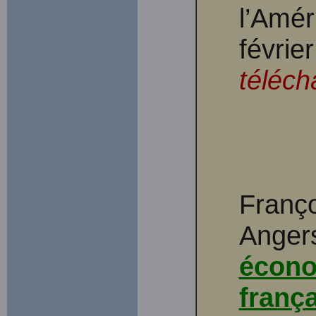
l’Amér
févrie
téléch
Franço
Angers
écono
frança