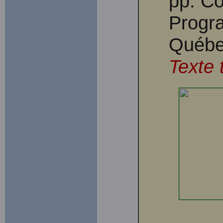
pp. Co
Progra
Québec
Texte 