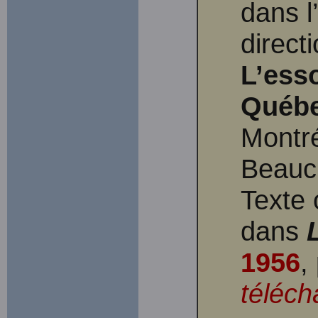
dans l
direct
L’ess
Québ
Montré
Beauc
Texte 
dans
1956
,
téléch