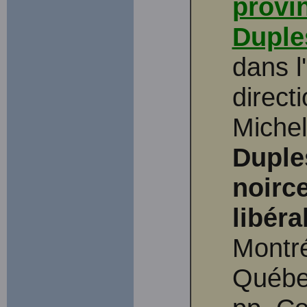
provi
Duple
dans l
direct
Michel
Duple
noirce
libéra
Montré
Québe