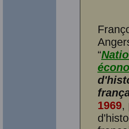
Franço
Anger
“
Natio
écon
d'hist
franç
1969
,
d'hist