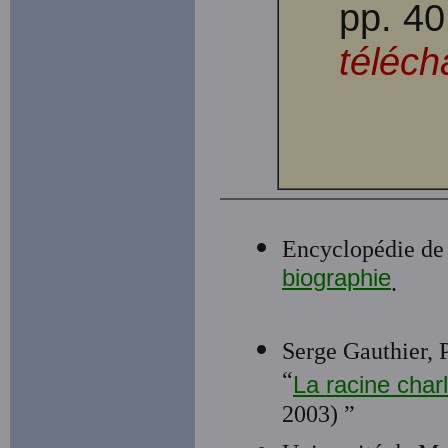
pp. 4
téléch
Encyclopédie de
biographie
.
Serge Gauthier, P
“
La racine char
2003) ”