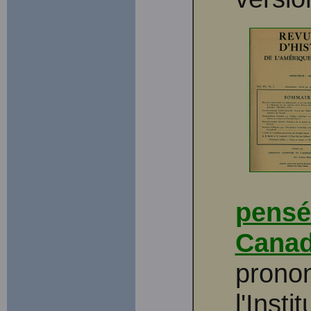
pensé
Canad
pronon
l'Insti