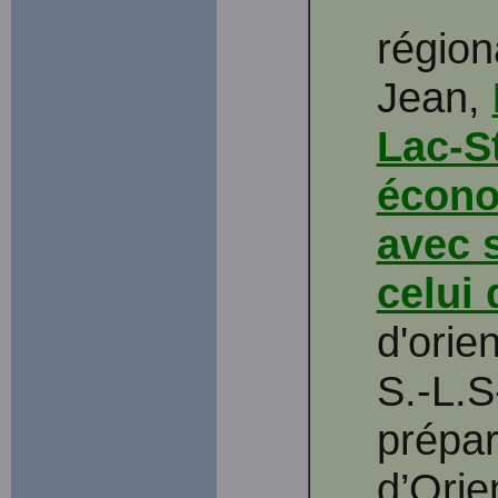
régio
Jean,
Lac-S
écono
avec 
celui
d'ori
S.-L.S
prépar
d’Orie