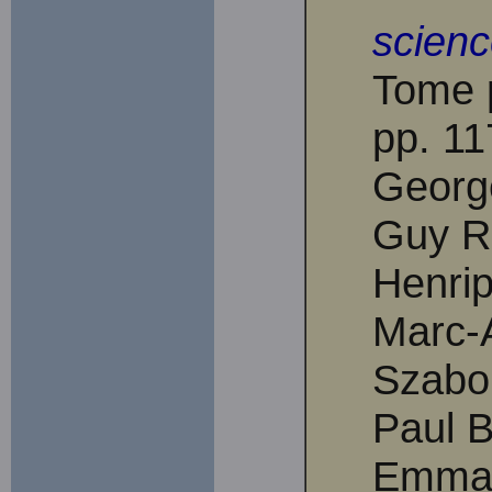
scienc
Tome p
pp. 11
Georg
Guy R
Henrip
Marc-A
Szabo,
Paul B
Emman