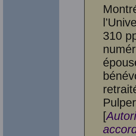
Montré
l’Univ
310 pp
numéri
épous
bénév
retrai
Pulper
[
Autor
accord