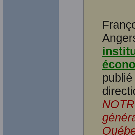
Franço
Angers
instit
écon
publié
direct
NOTRE
généra
Québ