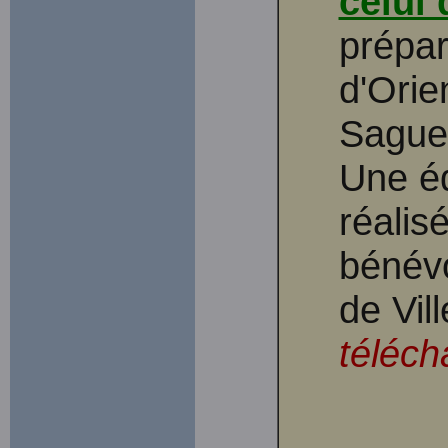
celui
prépar
d'Orie
Sague
Une éd
réalis
bénévo
de Vil
téléch