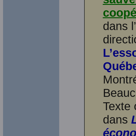
coopé
dans l
direct
L’ess
Québ
Montré
Beauc
Texte 
dans
écon