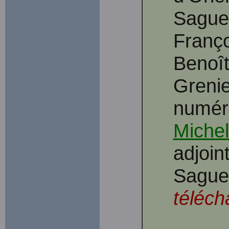
Sague
Franço
Benoît 
Grenie
numéri
Michel
adjoint
Sague
téléch