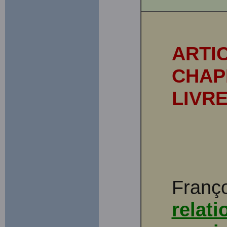
ARTI
CHAP
LIVR
Franço
relati