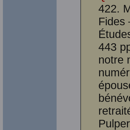
422. M
Fides 
Étude
443 pp
notre 
numéri
épous
bénév
retrai
Pulper