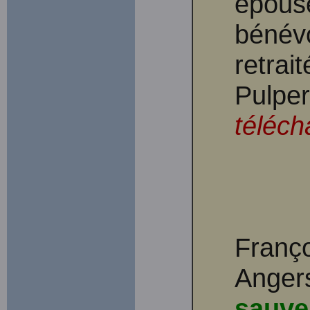
épous
bénév
retrai
Pulper
téléch
Franço
Angers
sauver