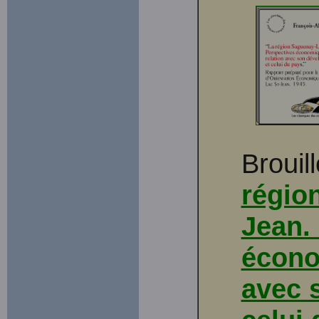
Brouill
régio
Jean.
écono
avec 