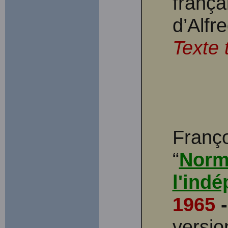
frança
d’Alfr
Texte 
Franço
“
Norma
l'ind
1965
-
versio