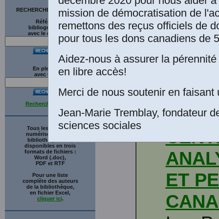
décembre 2020 pour nous aider à 
mission de démocratisation de l'a
RECHERCHE SUR LE SITE
Références
Franço
remettons des reçus officiels de d
bibliographiques
avec le catalogue
pour tous les dons canadiens de 5
Angers
Aidez-nous à assurer la pérennité 
collab
en libre accès!
En plein texte
avec
G
o
o
g
l
e
Pierre
Merci de nous soutenir en faisant 
Recherche avancée
Pariz
Jean-Marie Tremblay, fondateur d
sciences sociales
Tous les ouvrages
CENT
numérisés de cette
bibliothèque sont
disponibles en trois
ANAL
formats de fichiers :
Word (.doc),
PDF et RTF
ET P
Pour une liste
complète des auteurs
de la bibliothèque,
en fichier Excel,
CANA
cliquer ici
.