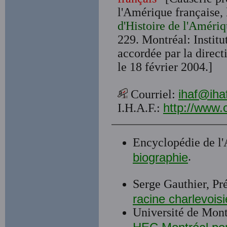
l'Amérique française, 
d'Histoire de l'Amériq
229. Montréal: Institu
accordée par la direct
le 18 février 2004.]
Courriel:
ihaf@iha
I.H.A.F.:
http://www.
Encyclopédie de l
.
biographie
Serge Gauthier, Pré
racine charlevois
Université de Mont
HEC Montréal perd