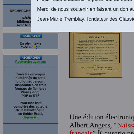
a
Merci de nous soutenir en faisant un don au
RECHERCHE SUR LE SITE
Jean-Marie Tremblay, fondateur des Classi
Références
bibliographiques
avec le catalogue
En plein texte
avec
G
o
o
g
l
e
Recherche avancée
Tous les ouvrages
numérisés de cette
bibliothèque sont
disponibles en trois
formats de fichiers :
Word (.doc),
PDF et RTF
Pour une liste
complète des auteurs
de la bibliothèque,
en fichier Excel,
Une édition électroniqu
cliquer ici
.
Albert Angers, “
Naiss
français
” [Causerie pr