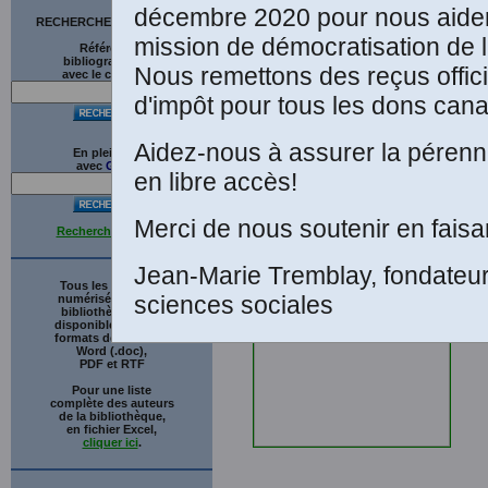
décembre 2020 pour nous aider
RECHERCHE SUR LE SITE
mission de démocratisation de l
Références
bibliographiques
Nous remettons des reçus offici
avec le catalogue
d'impôt pour tous les dons cana
Aidez-nous à assurer la pérenni
En plein texte
avec
G
o
o
g
l
e
en libre accès!
A
Merci de nous soutenir en faisa
Recherche avancée
C
Jean-Marie Tremblay, fondateu
Tous les ouvrages
sciences sociales
numérisés de cette
bibliothèque sont
disponibles en trois
formats de fichiers :
Word (.doc),
PDF et RTF
Pour une liste
complète des auteurs
de la bibliothèque,
en fichier Excel,
cliquer ici
.