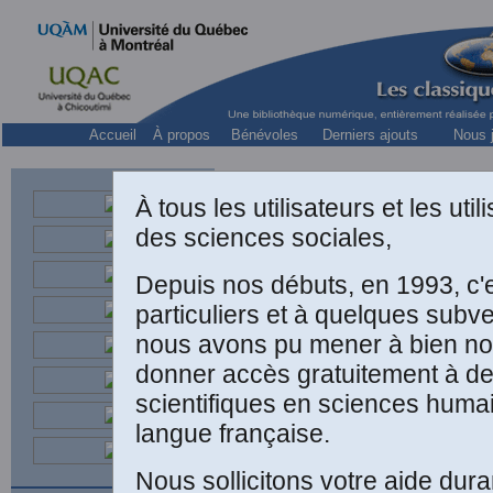
Accueil
À propos
Bénévoles
Derniers ajouts
Nous j
À tous les utilisateurs et les ut
des sciences sociales,
Depuis nos débuts, en 1993, c'
Fra
particuliers et à quelques subv
nous avons pu mener à bien not
Respectivement
à l’École 
donner accès gratuitement à d
scientifiques en sciences humai
langue française.
Nous sollicitons votre aide dura