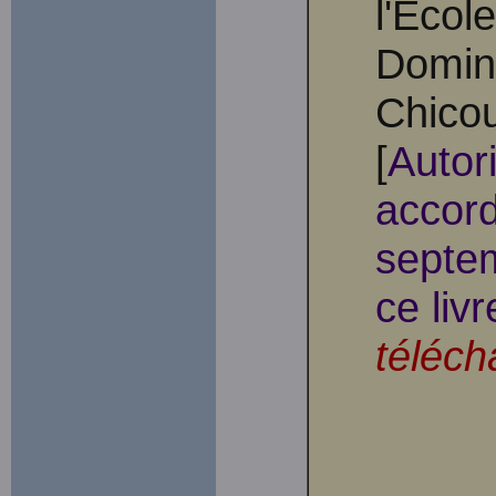
l'Écol
Domin
Chicou
[
Autor
accord
septem
ce livr
téléch