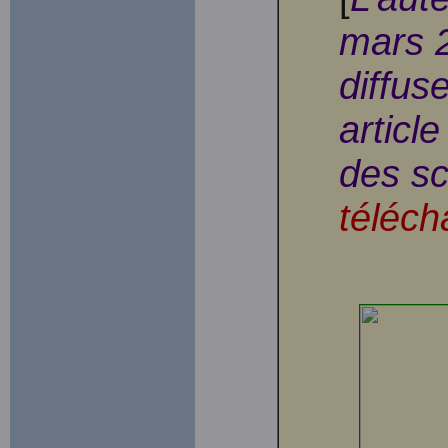
mars 2
diffus
articl
des sc
téléch