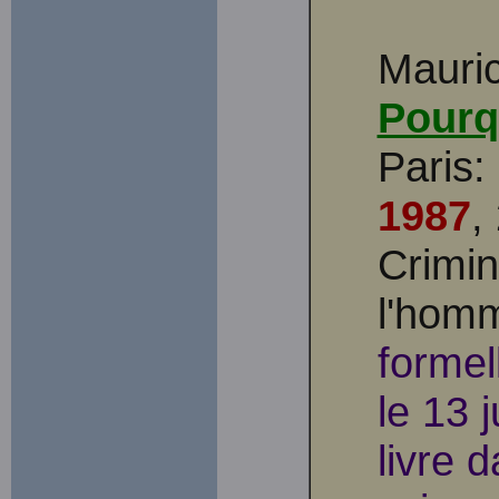
Mauri
Pourq
Paris:
1987
,
Crimin
l'homm
formel
le 13 j
livre 