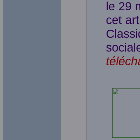
le 29 
cet ar
Classi
social
téléch