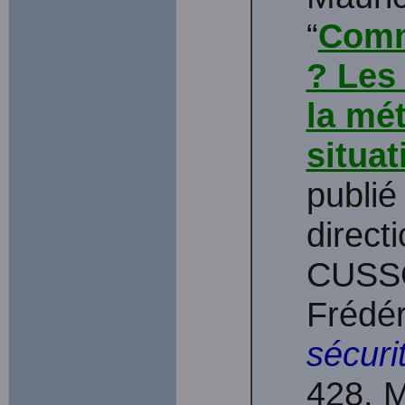
“
Comm
? Les
la mé
situat
publié
direct
CUSSO
Frédé
sécuri
428. M