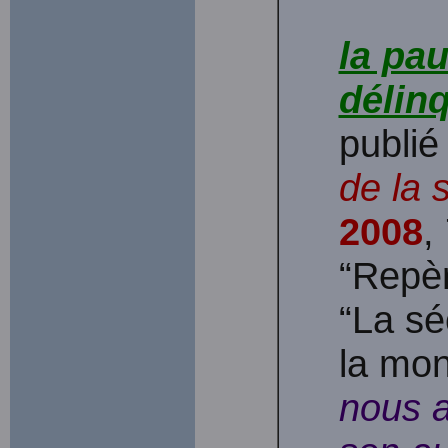
la pau
délin
publié
de la 
2008
,
“Repèr
“La sé
la mond
nous a