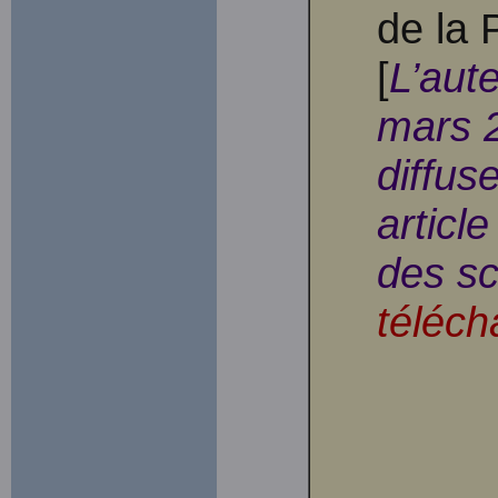
de la 
[
L’aut
mars 2
diffus
articl
des sc
téléch