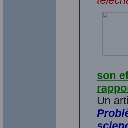
son ef
rappor
Un art
Probl
scien