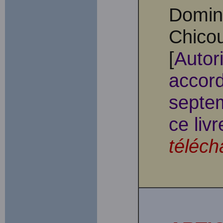
Domin
Chicou
[
Autor
accord
septem
ce livr
téléch