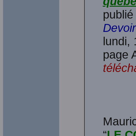
québé
publié
Devoir
lundi
page 
téléch
Mauri
“
LE C