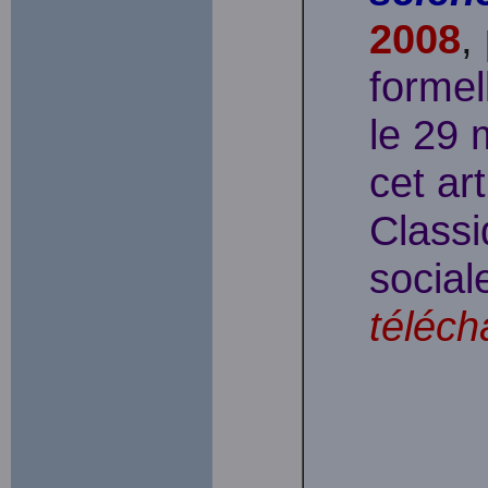
2008
,
formel
le 29 
cet ar
Classi
social
téléch