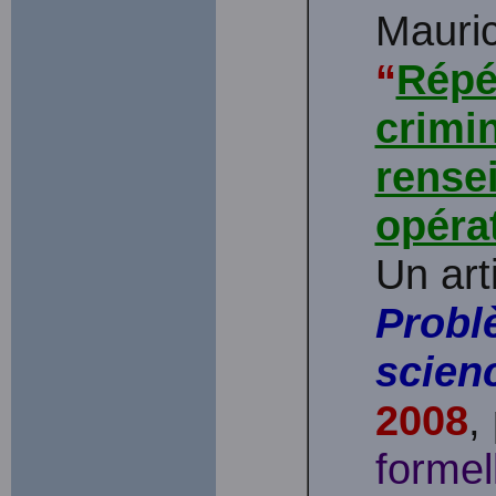
Mauri
“
Répé
crimin
rense
opéra
Un art
Probl
scien
2008
,
formel