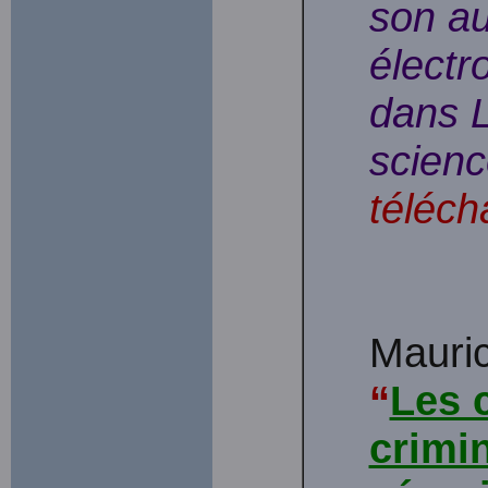
son au
électr
dans 
scienc
téléch
Mauri
“
Les 
crimin