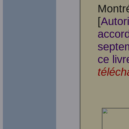
Montré
[
Autor
accord
septem
ce livr
téléch