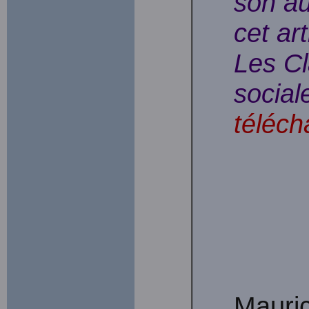
son au
cet ar
Les Cl
social
téléch
Mauri