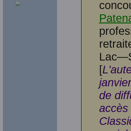
conco
Paten
profes
retrai
Lac—S
[
L'aut
janvie
de diff
accès 
Classi