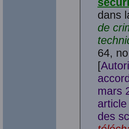
sécuri
dans 
de cri
techni
64, no
[
Autor
accord
mars 2
articl
des sc
téléch