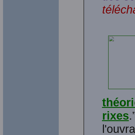
téléch
théori
rixes
.
l'ouvr