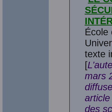
SÉCU
INTÉ
École 
Univer
texte 
[
L’aut
mars 2
diffus
articl
des sc