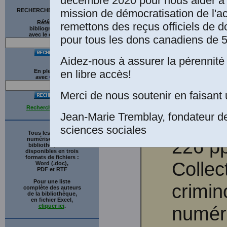
décembre 2020 pour nous aider à 
Mauri
mission de démocratisation de l'a
RECHERCHE SUR LE SITE
Références
remettons des reçus officiels de d
La dé
bibliographiques
avec le catalogue
pour tous les dons canadiens de 5
une vi
Aidez-nous à assurer la pérennité 
en libre accès!
En plein texte
Entre 
avec
G
o
o
g
l
e
Merci de nous soutenir en faisant 
Montré
Recherche avancée
Jean-Marie Tremblay, fondateur d
Hurtu
sciences sociales
Tous les ouvrages
numérisés de cette
226 pp
bibliothèque sont
disponibles en trois
formats de fichiers :
Collect
Word (.doc),
PDF et RTF
Pour une liste
crimin
complète des auteurs
de la bibliothèque,
en fichier Excel,
cliquer ici
.
numéri