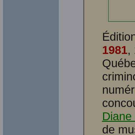
Éditio
1981
,
Québec
crimin
numéri
conco
Diane
de mu