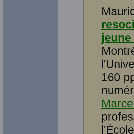
Mauri
resoci
jeune
Montré
l'Univ
160 pp
numéri
Marcel
profes
l'Écol