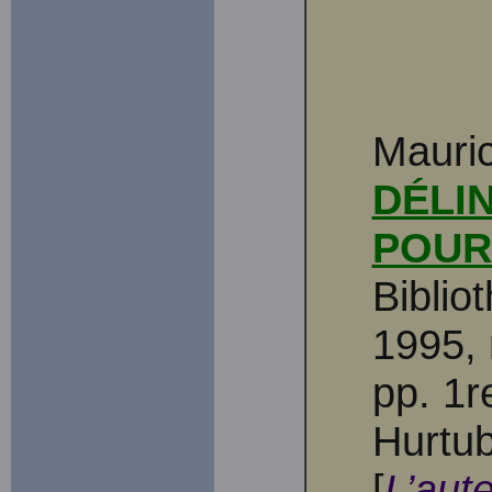
Mauri
DÉLI
POUR
Biblio
1995, 
pp. 1r
Hurtu
[
L’aut