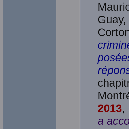
Mauri
Guay, 
Corton
crimin
posées
répons
chapit
Montr
2013
,
a acco