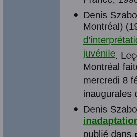
France, 1990
Denis Szabo 
Montréal) (1
d’interprétat
juvénile
. Leç
Montréal fait
mercredi 8 f
inaugurales d
Denis Szab
inadaptatio
publié dans