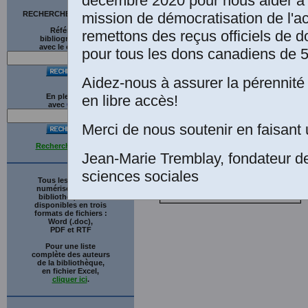
décembre 2020 pour nous aider à 
mission de démocratisation de l'a
RECHERCHE SUR LE SITE
Références
remettons des reçus officiels de d
bibliographiques
avec le catalogue
pour tous les dons canadiens de 5
Aidez-nous à assurer la pérennité 
en libre accès!
En plein texte
avec
G
o
o
g
l
e
Merci de nous soutenir en faisant 
Recherche avancée
Jean-Marie Tremblay, fondateur d
sciences sociales
Tous les ouvrages
numérisés de cette
bibliothèque sont
disponibles en trois
formats de fichiers :
Word (.doc),
PDF et RTF
Pour une liste
complète des auteurs
de la bibliothèque,
en fichier Excel,
cliquer ici
.