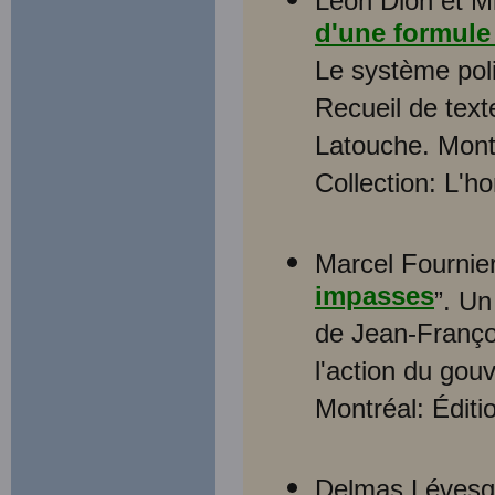
Léon Dion et Mi
d'une formule 
Le système poli
Recueil de text
Latouche. Mont
Collection: L'h
Marcel Fournier
impasses
”. Un
de Jean-Franço
l'action du gou
Montréal: Éditi
Delmas Lévesq