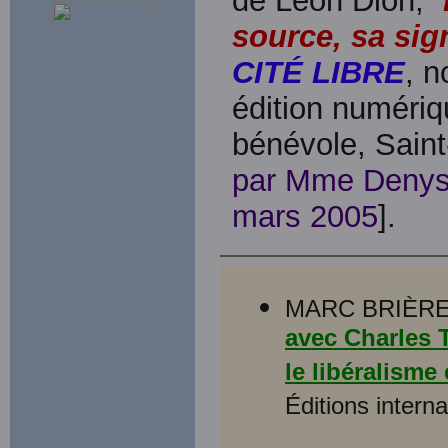
de Léon Dion, “
source, sa sign
CITÉ LIBRE
, 
édition numériq
bénévole, Saint
par Mme Denyse
mars 2005
].
MARC BRIÈR
avec Charles 
le libéralisme
Éditions intern