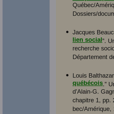
Québec/Amériqu
Dossiers/docu
Jacques Beauc
lien social
”. U
recherche socio
Département d
Louis Balthazar
québécois
.” U
d’Alain-G. Gag
chapitre 1, pp.
bec/Amérique, 1