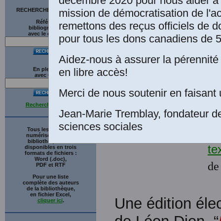
décembre 2020 pour nous aider à 
mission de démocratisation de l'a
RECHERCHE SUR LE SITE
Références
remettons des reçus officiels de d
bibliographiques
avec le catalogue
pour tous les dons canadiens de 5
20
Aidez-nous à assurer la pérennité 
22
en libre accès!
En plein texte
avec
G
o
o
g
l
e
Merci de nous soutenir en faisant 
te
Recherche avancée
Jean-Marie Tremblay, fondateur d
25
sciences sociales
Tous les ouvrages
numérisés de cette
bibliothèque sont
te
disponibles en trois
formats de fichiers :
Word (.doc),
de
PDF et RTF
Pour une liste
complète des auteurs
de la bibliothèque,
en fichier Excel,
Une édition élec
cliquer ici
.