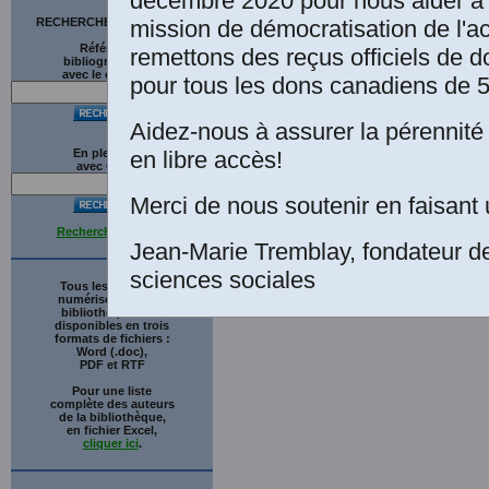
décembre 2020 pour nous aider à 
mission de démocratisation de l'a
RECHERCHE SUR LE SITE
Références
remettons des reçus officiels de d
bibliographiques
avec le catalogue
pour tous les dons canadiens de 5
Aidez-nous à assurer la pérennité 
en libre accès!
En plein texte
avec
G
o
o
g
l
e
Merci de nous soutenir en faisant 
Recherche avancée
Jean-Marie Tremblay, fondateur d
sciences sociales
Tous les ouvrages
numérisés de cette
bibliothèque sont
disponibles en trois
formats de fichiers :
Word (.doc),
PDF et RTF
Pour une liste
complète des auteurs
de la bibliothèque,
en fichier Excel,
cliquer ici
.