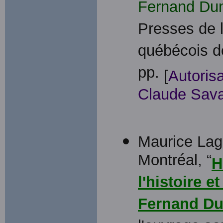
Fernand Du
Presses de l'
québécois de
pp.
[
Autoris
Claude Sava
Maurice Lag
Montréal, “
H
l'histoire e
Fernand D