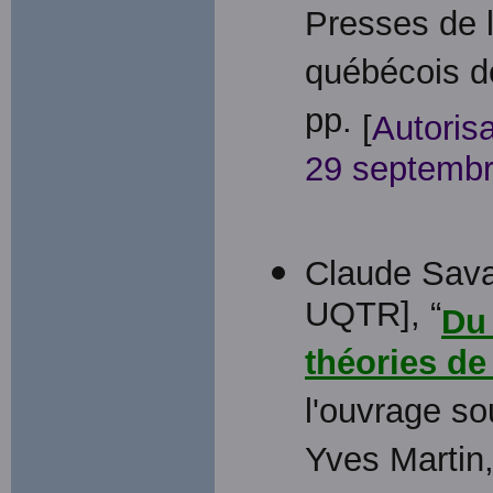
Presses de l'
québécois de
pp.
[
Autoris
29 septemb
Claude Savar
UQTR], “
Du 
théories de 
l'ouvrage so
Yves Martin