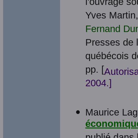
l'ouvrage so
Yves Martin
Fernand Du
Presses de l'
québécois de
pp. [
Autorisa
2004.]
Maurice Lag
économiqu