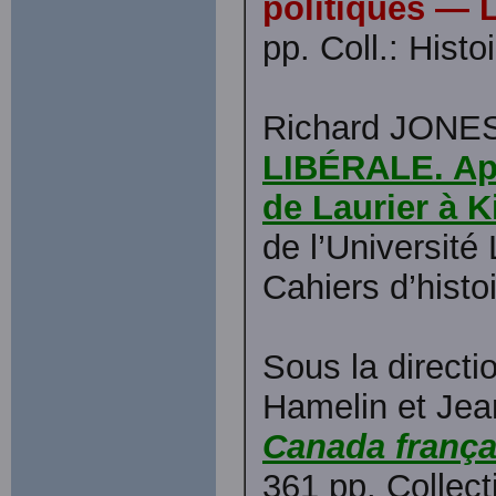
politiques — L
pp. Coll.: Histo
Richard JONE
LIBÉRALE. Ape
de Laurier à K
de l’Université
Cahiers d’histoi
Sous la direct
Hamelin et Je
Canada frança
361 pp. Collect