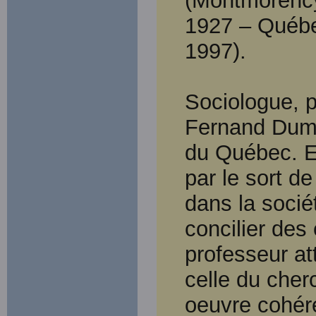
(Montmorency
1927 – Québe
1997).
Sociologue, p
Fernand Dumon
du Québec. Es
par le sort d
dans la socié
concilier des
professeur att
celle du cher
oeuvre cohére