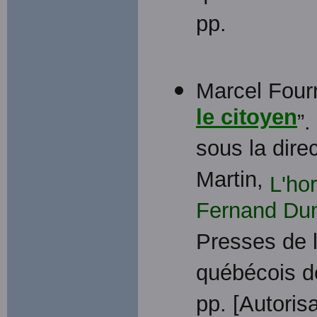
pp.
Marcel Fourn
le citoyen
”.
sous la dire
Martin,
L'ho
Fernand Du
Presses de l'
québécois de
pp. [Autoris