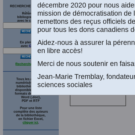
décembre 2020 pour nous aider
RECHERCHE SUR LE SITE
mission de démocratisation de 
Références
bibliographiques
remettons des reçus officiels d
avec le catalogue
pour tous les dons canadiens de
Aidez-nous à assurer la pérenni
En plein texte
avec
G
o
o
g
l
e
en libre accès!
Merci de nous soutenir en faisa
Recherche avancée
Jean-Marie Tremblay, fondateu
Tous les ouvrages
numérisés de cette
sciences sociales
bibliothèque sont
disponibles en trois
formats de fichiers :
Word (.doc),
PDF et RTF
Pour une liste
complète des auteurs
de la bibliothèque,
en fichier Excel,
cliquer ici
.