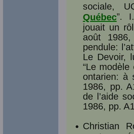
sociale, U
”. 
Québec
jouait un rô
août 1986,
pendule: l’at
Le Devoir, l
“Le modèle 
ontarien: à 
1986, pp. A1
de l’aide so
1986, pp. A1
Christian R