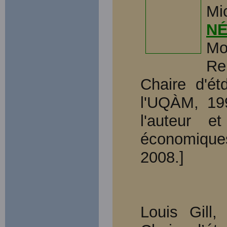
Mi
NÉ
Mo
Re
Chaire d'é
l'UQÀM, 199
l'auteur e
économique
2008.]
Louis Gill