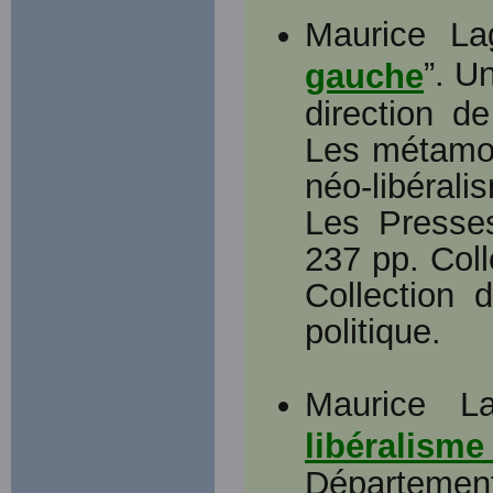
Maurice La
”. U
gauche
direction de
Les métamor
néo-libéral
Les Presses
237 pp. Coll
Collection 
politique.
Maurice L
libéralism
Départemen