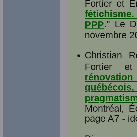
Fortier et É
fétichisme.
.” Le D
PPP
novembre 20
Christian R
Fortier e
rénovatio
québécois
pragmatism
Montréal, É
page A7 - id