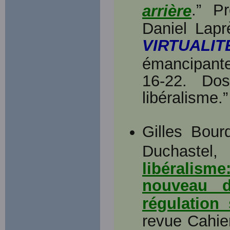
.” P
arrière
Daniel Lapr
VIRTUALIT
émancipante
16-22. Dos
libéralisme.”
Gilles Bou
Duchastel,
libéralis
nouveau d
régulation 
revue Cahie