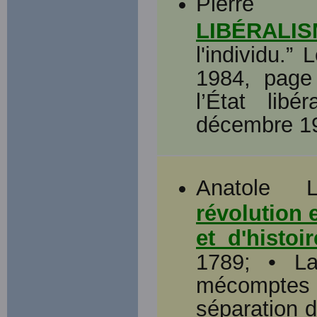
Pierre 
LIBÉRALI
l'individu.”
1984, page
l’État lib
décembre 19
Anatole L
révolution e
et d'histoir
1789; • La
mécomptes d
séparation d