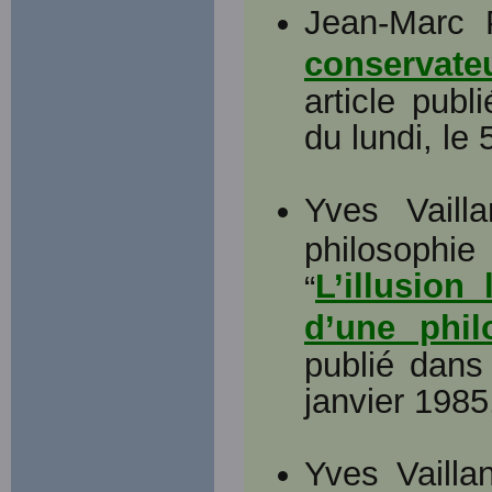
Jean-Marc P
conservateu
article publ
du lundi, le
Yves Vailla
philosophi
L’illusion
“
d’une phi
publié dans 
janvier 1985
Yves Vaillan