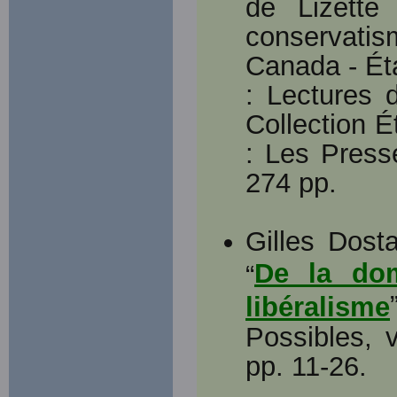
de Lizette
conservati
Canada - Éta
: Lectures 
Collection É
: Les Press
274 pp.
Gilles Dost
De la dom
“
libéralisme
Possibles, 
pp. 11-26.