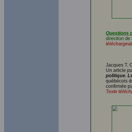
Questions d
direction de
téléchargeab
Jacques T. G
Un article p
politique. 
québécois de
confirmée par
Texte téléch