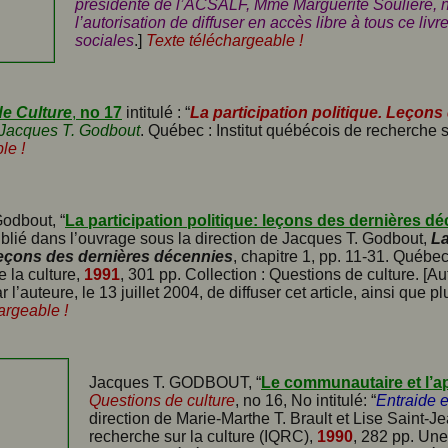
présidente de l’ACSALF, Mme Marguerite Soulière, n
l’autorisation de diffuser en accès libre à tous ce l
sociales
.]
Texte téléchargeable !
e Culture
,
no 17
intitulé : “
La participation politique. Leçon
 Jacques T. Godbout
. Québec : Institut québécois de recherche s
le !
odbout, “
La participation politique: leçons des dernières d
ublié dans l’ouvrage sous la direction de Jacques T. Godbout,
La
Leçons des dernières décennies
, chapitre 1, pp. 11-31. Québec:
 la culture,
1991
, 301 pp. Collection : Questions de culture. [Au
 l’auteure, le 13 juillet 2004, de diffuser cet article, ainsi que pl
argeable !
Jacques T. GODBOUT, “
Le communautaire et l’ap
Questions de culture
, no 16, No intitulé: “
Entraide e
direction de Marie-Marthe T. Brault et Lise Saint-J
recherche sur la culture (IQRC),
1990
, 282 pp. Une