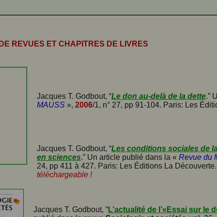
DE REVUES ET CHAPITRES DE LIVRES
Jacques T. Godbout, “
Le don au-delà de la dette
.” 
MAUSS
»,
2006
/1, n° 27, pp 91-104. Paris: Les Édi
Jacques T. Godbout, “
Les conditions sociales de la
en sciences
.” Un article publié dans la «
Revue du
24, pp 411 à 427. Paris: Les Éditions La Découverte
téléchargeable !
Jacques T. Godbout, “
L’actualité de l’«Essai sur le 