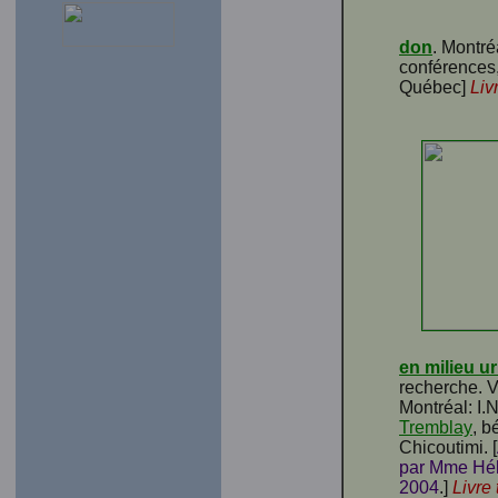
don
. Montré
conférences,
Québec]
Liv
en milieu u
recherche. V
Montréal: I.
Tremblay
, b
Chicoutimi. [
par Mme Hélè
2004
.]
Livre