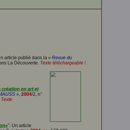
Un article publié dans la «
Revue du
tions La Découverte.
Texte téléchargeable !
 création en art et
 MAUSS
»,
2004
/2, n°
.
Texte
don»
”. Un article