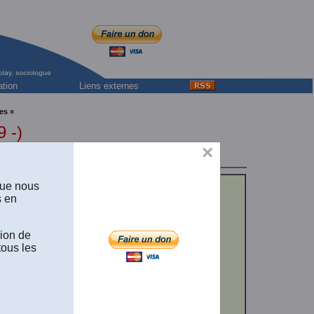
ation
Liens externes
es »
 -)
×
que nous
s en
sion de
tous les
du Boréal Express,
dey, Ville Laval,