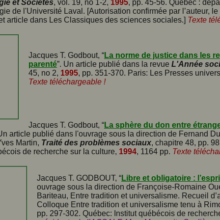
ie et Sociétés
, vol. 19, no 1-2,
1995
, pp. 45-56. Québec : dép
ie de l'Université Laval. [Autorisation confirmée par l’auteur, le 
cet article dans Les Classiques des sciences sociales.]
Texte tél
Jacques T. Godbout, “
La norme de justice dans les re
parenté
”. Un article publié dans la revue
L'Année soc
45, no 2,
1995
, pp. 351-370. Paris: Les Presses univers
Texte téléchargeable !
Jacques T. Godbout, “
La sphère du don entre étranger
 Un article publié dans l'ouvrage sous la direction de Fernand 
Yves Martin,
Traité des problèmes sociaux
, chapitre 48, pp. 
ébécois de recherche sur la culture,
1994
, 1164 pp.
Texte télécha
Jacques T. GODBOUT, “
Libre et obligatoire : l’esp
ouvrage sous la direction de Françoise-Romaine Oue
Bariteau, Entre tradition et universalisme. Recueil d’a
Colloque Entre tradition et universalisme tenu à Ri
pp. 297-302. Québec: Institut québécois de recherche