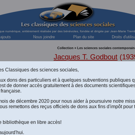
 ajouts
Nous joindre
Plan du site
Droits d'utilis
Collection « Les sciences sociales contemporain
Jacques T. Godbout
(1939
sociologue, professeur émérite, INRS
s des Classiques des sciences sociales,
aux dons des particuliers et à quelques subventions publiques 
est de donner accès gratuitement à des documents scientifique
française.
e mois de décembre 2020 pour nous aider à poursuivre notre mis
ous remettons des reçus officiels de dons aux fins d'impôt pour 
e bibliothèque en libre accès!
Godbout,
La démocratie des usagers
. Montréal: Les Éditions 
. Une édition réalisée par
Réjeanne Toussaint
, bénévole, Chome
aujourd'hui.