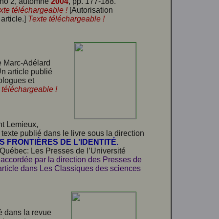
, no 2, automne
2004
, pp. 177-188.
xte téléchargeable !
[Autorisation
article.]
Texte téléchargeable !
 de Marc-Adélard
Un article publié
ologues et
 téléchargeable !
nt Lemieux,
 texte publié dans le livre sous la direction
S FRONTIÈRES DE L'IDENTITÉ.
. Québec: Les Presses de l’Université
 accordée par la direction des Presses de
 article dans Les Classiques des sciences
ié dans la revue