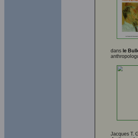
dans
le Bul
anthropologu
Jacques T. G