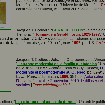
publié dans la revue
Sociologie et sociétés
, vol. 36
Montréal: Les Presses de l’Université de Montréal.
Te
confirmée par l’auteur, le 11 août 2005, de diffuser cet 
Jacques T. Godbout, “
GÉRALD FORTIN
“. in article
Tremblay, “
Hommage à Gérald Fortin, 1929-1997
.” 
letin d’information
. ACSALF (Association canadienne des soci
es de langue française, vol. 19, no 1, mars
1997
, pp. 1-3.
Texte
Jacques T. Godbout, Johanne Charbonneau et Vince
“
L'étrange modernité de la famille québécoise
.” Un
de Mikhaël ELBAZ, Andrée Fortin et Guy Laforest,
LE
Modernité et postmodernité au Québec
, pp. 82-94
Laval; Paris: L'Harmattan,
1996
, 384 pp. [
Autorisation
l'Université Laval le 2 novembre 2010 de diffuser cet
sociales.
]
Texte téléchargeable !
odbout, “
Les « bonnes raisons » de donner
”. Un article publ