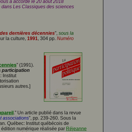
ous a accordé le 20 août 2018
ivre dans Les Classiques des sciences
s des dernières décennies
”,
sous la
ur la culture,
1991
, 304 pp.
Numéro
écennies
” (1991).
 participation
 Institut
torisation
usieurs autres.]
pareil
.” Un article publié dans la revue
t associations
”, pp. 239-260. Sous la
ean. Québec: Institut québécois de
 édition numérique réalisée par
Réjeanne