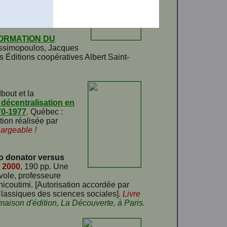
téléchargeable !
ORMATION DU
 Assimopoulos, Jacques
s Éditions coopératives Albert Saint-
bout et la
 décentralisation en
70-1977
. Québec :
ion réalisée par
hargeable !
o donator versus
,
2000
, 190 pp. Une
vole, professeure
icoutimi. [Autorisation accordée par
s Classiques des sciences sociales].
Livre
 maison d'édition, La Découverte, à Paris.