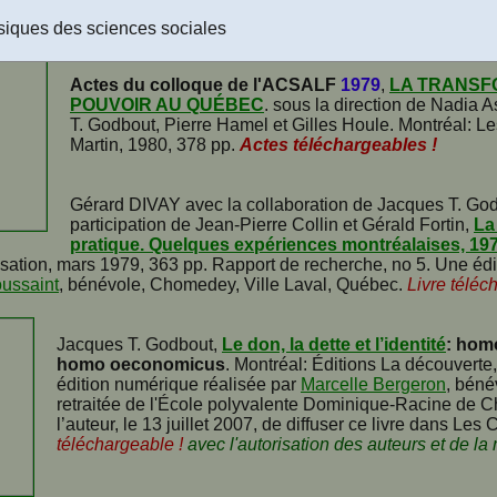
torisation formelle accordée par l’auteur le 13 août 2004
]
Livre 
siques des sciences sociales
Actes du colloque de l'ACSALF
1979
,
LA TRANSF
POUVOIR AU QUÉBEC
. sous la direction de Nadia
T. Godbout, Pierre Hamel et Gilles Houle. Montréal: Le
Martin, 1980, 378 pp.
Actes téléchargeables !
Gérard DIVAY avec la collaboration de Jacques T. God
participation de Jean-Pierre Collin et Gérald Fortin,
La
pratique. Quelques expériences montréalaises, 19
ation, mars 1979, 363 pp. Rapport de recherche, no 5. Une édit
ussaint
, bénévole, Chomedey, Ville Laval, Québec.
Livre téléc
Jacques T. Godbout,
Le don, la dette et l’identité
: hom
homo oeconomicus
. Montréal: Éditions La découverte
édition numérique réalisée par
Marcelle Bergeron
, béné
retraitée de l'École polyvalente Dominique-Racine de Ch
l’auteur, le 13 juillet 2007, de diffuser ce livre dans Le
téléchargeable !
avec l'autorisation des auteurs et de la