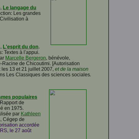
),
Le langage du
ection: Les grandes
ivilisation à
é,
L'esprit du don
.
s: Textes à l'appui.
par
Marcelle Bergeron
, bénévole,
-Racine de Chicoutimi. [Autorisation
les 13 et 21 juillet 2007,
et de la maison
dans Les Classiques des sciences sociales
.
smes populaires
 Rapport de
ié en 1975.
alisée par
Kathleen
es, Cégep de
torisation accordée
RS, le 27 août