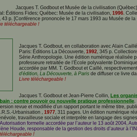
Jacques T. Godbout et Musée de la civilisation (Québec
al: Éditions Fides; Québec: Musée de la civilisation,
1996
. Coll
 43 p. [Conférence prononcée le 17 mars 1993 au Musée de la C
re téléchargeable !
Jacques T. Godbout, en collaboration avec Alain Caill
Paris: Éditions La Découverte,
1992
, 345 p. Collection
Série Anthropologie. Une édition numérique réalisée 
professeure retraitée de l'École polyvalente Dominique
accordée par MM. T. Godbout et Caillé, respectivement 
d'édition, La Découverte, à Paris
de diffuser ce livre 
Livre téléchargeable !
Jacques T. Godbout et Jean-Pierre Collin,
Les organi
rbain : contre pouvoir ou nouvelle pratique professionnelle
.
ersion revue et modifiée d'un rapport portant le même titre, publ
N.R.S.-Urbanisation ,
1977
, 311 pages. Un édition numérique ré
énévole, travailleuse sociale et interprète en langage des sign
Autorisation formelle accordée par l’auteur le 13 août 2004, Au
ne Houde, responsable de la gestion des droits d’auteur à l’IN
 téléchargeable !