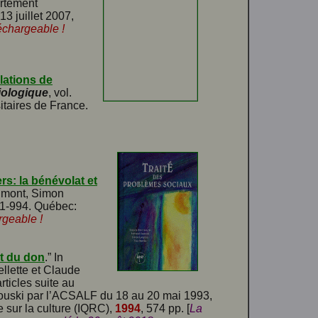
artement
13 juillet 2007,
échargeable !
lations de
iologique
, vol.
itaires de France.
s: la bénévolat et
Dumont, Simon
981-994. Québec:
rgeable !
rit du don
.” In
llette et Claude
rticles suite au
mouski par l’ACSALF du 18 au 20 mai 1993,
 sur la culture (IQRC),
1994
, 574 pp. [
La