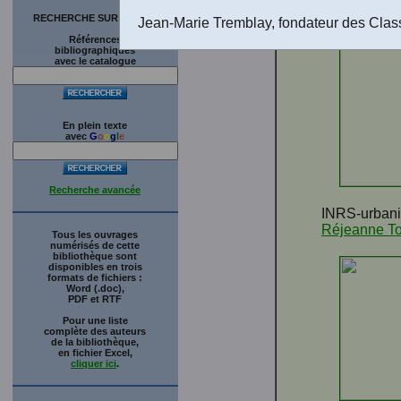
Québec. [
Au
RECHERCHE SUR LE SITE
Jean-Marie Tremblay, fondateur des Clas
Références
bibliographiques
avec le catalogue
En plein texte
avec
G
o
o
g
l
e
Recherche avancée
INRS-urbanis
Réjeanne To
Tous les ouvrages
numérisés de cette
bibliothèque sont
disponibles en trois
formats de fichiers :
Word (.doc),
PDF et RTF
Pour une liste
complète des auteurs
de la bibliothèque,
en fichier Excel,
cliquer ici
.