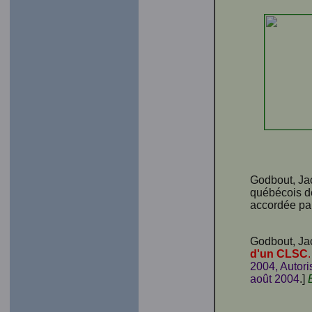
Godbout, Jac
québécois de
accordée par 
Godbout, Jac
d'un CLSC
2004, Autori
août 2004
.]