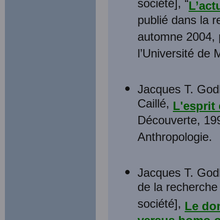
société], “
L’act
publié dans la r
automne 2004, 
l’Université de 
Jacques T. Godb
Caillé,
L'esprit
Découverte, 1992
Anthropologie.
Jacques T. Godbo
de la recherche 
société],
Le don