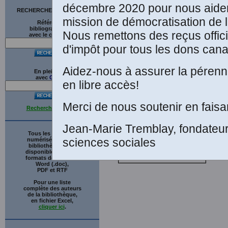
L
décembre 2020 pour nous aider
RECHERCHE SUR LE SITE
mission de démocratisation de l
Références
D
bibliographiques
Nous remettons des reçus offici
avec le catalogue
d'impôt pour tous les dons cana
Aidez-nous à assurer la pérenni
En plein texte
avec
G
o
o
g
l
e
en libre accès!
Merci de nous soutenir en faisa
Recherche avancée
Jean-Marie Tremblay, fondateu
Tous les ouvrages
sciences sociales
numérisés de cette
bibliothèque sont
disponibles en trois
formats de fichiers :
Word (.doc),
PDF et RTF
Pour une liste
complète des auteurs
de la bibliothèque,
en fichier Excel,
cliquer ici
.