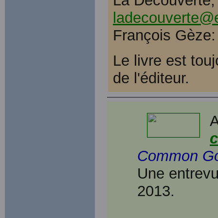
La Découverte, 
ladecouverte@e
François Gèze
Le livre est tou
de l'éditeur.
A
c
Common Go
Une entrevu
2013.