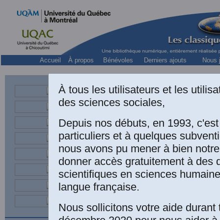
Accueil
À propos
Bénévoles
Derniers ajouts
Nous j
À tous les utilisateurs et les utili
des sciences sociales,
o.p., théologien
Depuis nos débuts, en 1993, c'es
“Christianis
particuliers et à quelques subven
nous avons pu mener à bien notre
dans
Mainten
donner accès gratuitement à des
157-159. (Sou
scientifiques en sciences humaine
recueil
L'hom
langue française.
“Christianis
Nous sollicitons votre aide durant 
publié dans l'