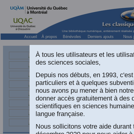
Accueil
À propos
Bénévoles
Derniers ajouts
Nous j
À tous les utilisateurs et les utili
des sciences sociales,
Centre de recherches 
Depuis nos débuts, en 1993, c'es
particuliers et à quelques subven
nous avons pu mener à bien notre
donner accès gratuitement à des
scientifiques en sciences humaine
langue française.
André Lapl
galantais.
Nous sollicitons votre aide durant 
cosmologi
de la régi