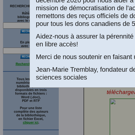
décembre 2020 pour nous aider à 
publié dan
mission de démocratisation de l'a
RECHERCHE SUR LE SITE
direction d
Références
remettons des reçus officiels de d
bibliographiques
L'ARCHIPE
avec le catalogue
pour tous les dons canadiens de 5
société au
chapitre 10
Aidez-nous à assurer la pérennité 
Les Presse
en libre accès!
En plein texte
Collection
avec
G
o
o
g
l
e
numérique 
Merci de nous soutenir en faisant 
professeur
Recherche avancée
Racine de 
Jean-Marie Tremblay, fondateur d
par M. Jea
sciences sociales
juillet 200
Tous les ouvrages
numérisés de cette
sciences so
bibliothèque sont
disponibles en trois
télécharge
formats de fichiers :
Word (.doc),
PDF et RTF
Pour une liste
complète des auteurs
de la bibliothèque,
en fichier Excel,
cliquer ici
.