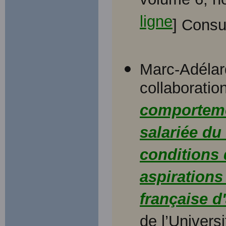
volume 6, n
ligne
] Consu
Marc-Adélard
collaboratio
comporteme
salariée du
conditions 
aspirations
française d
de l’Univers