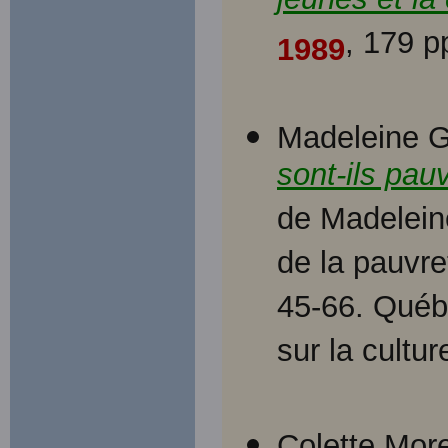
jeunes et la 
, 179 p
1989
Madeleine 
sont-ils pau
de Madelein
de la pauvr
45-66. Québe
sur la cultu
Colette Mor