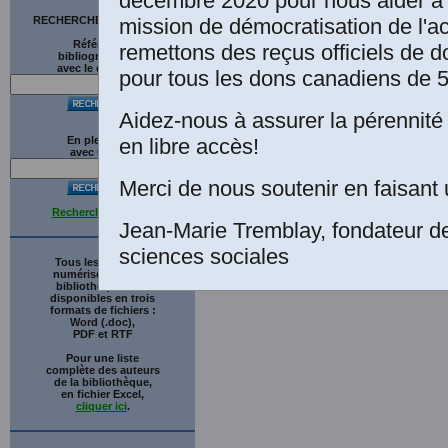
décembre 2020 pour nous aider à 
mission de démocratisation de l'a
RECHERCHE SUR LE SITE
Références
remettons des reçus officiels de d
bibliographiques
avec le catalogue
pour tous les dons canadiens de 5
Aidez-nous à assurer la pérennité 
en libre accès!
En plein texte
avec
G
o
o
g
l
e
Merci de nous soutenir en faisant 
Recherche avancée
Jean-Marie Tremblay, fondateur d
sciences sociales
Tous les ouvrages
numérisés de cette
bibliothèque sont
disponibles en trois
formats de fichiers :
Word (.doc),
PDF et RTF
Pour une liste
complète des auteurs
de la bibliothèque,
en fichier Excel,
cliquer ici
.