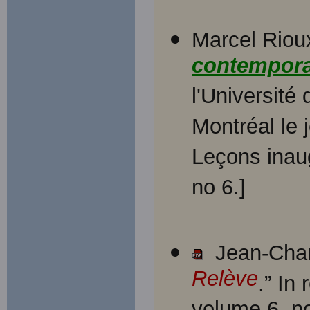
Marcel Riou
contempora
l'Université 
Montréal le 
Leçons inaug
no 6.]
Jean-Charl
Relève
.” In