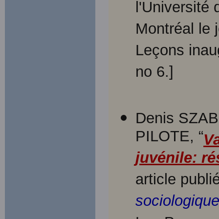
l'Université 
Montréal le 
Leçons inaug
no 6.]
Denis SZAB
PILOTE, “
Va
juvénile: r
article publ
sociologiqu