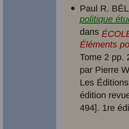
Paul R. BÉ
politique ét
dans
ÉCOLE
Éléments pou
Tome 2 pp. 2
par Pierre W
Les Édition
édition revu
494]. 1re éd