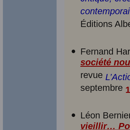
contempora
Éditions Alb
Fernand Har
société nou
revue
L’Acti
septembre
Léon Bernier
vieillir… P