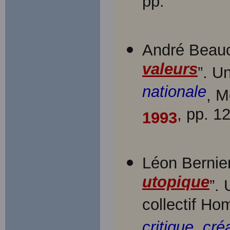
pp.
André Beau
valeurs
”. U
nationale
, M
, pp. 1
1993
Léon Bernier
utopique
”. 
collectif H
critique, cré