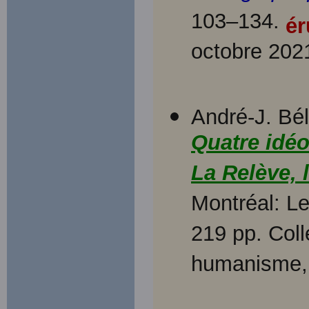
103–134.
ér
octobre 202
André-J. Bé
Quatre idéo
La Relève, l
Montréal: L
219 pp. Col
humanisme, 