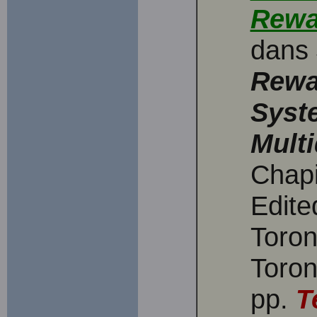
Rewa
dans
Rewa
Syst
Multi
Chapi
Edite
Toron
Toron
pp.
T