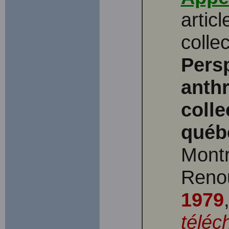
artic
collec
Pers
anth
colle
québ
Montr
Reno
1979
téléc