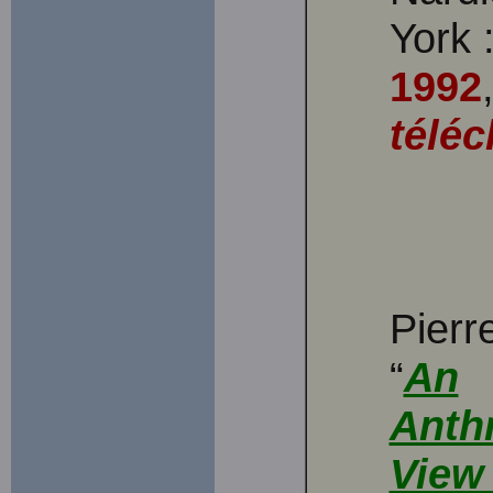
York 
1992
téléc
Pier
“
An
Anth
View