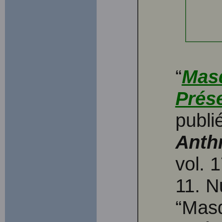
“
Masq
Prés
publi
Anthr
vol. 
11. N
“Mas