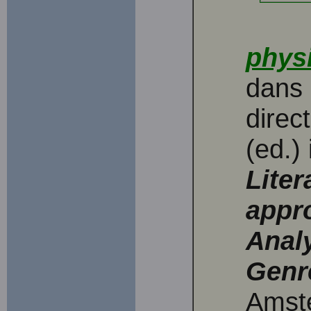
phys
dans 
direc
(ed.) 
Liter
appr
Analy
Genr
Amste