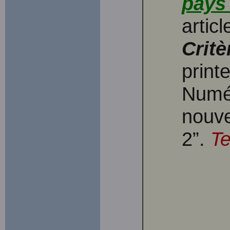
pays 
artic
Critè
prin
Numér
nouv
2”.
Te