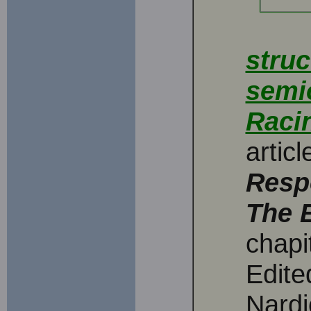
struc
semio
Raci
artic
Respo
The 
chapi
Edite
Nardi