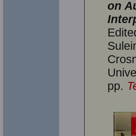
on A
Inter
Edite
Sulei
Crosm
Unive
pp.
T