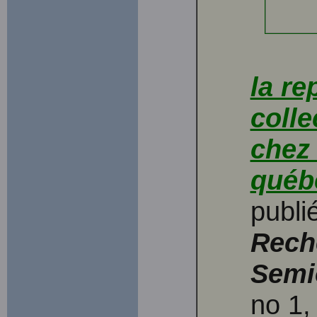
la re
colle
chez 
québ
publi
Rech
Semio
no 1