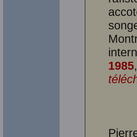
accot
songe
Montr
inter
1985
téléc
Pierr