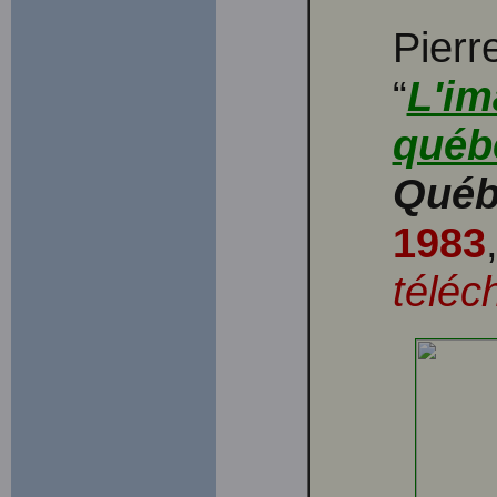
Pierr
“
L'im
québ
Québ
1983
téléc