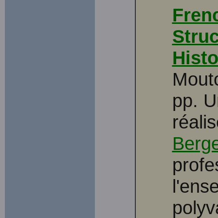
Fren
Stru
Histo
Mout
pp. U
réali
Berg
profe
l'ens
polyv