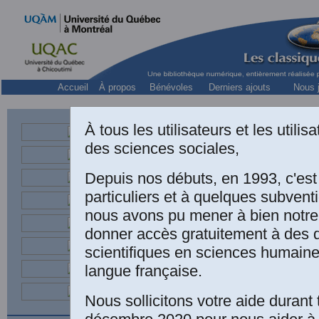
Accueil
À propos
Bénévoles
Derniers ajouts
Nous j
À tous les utilisateurs et les utili
des sciences sociales,
Professeur retraité a
Depuis nos débuts, en 1993, c'es
Le 6 
presque t
particuliers et à quelques subven
nous avons pu mener à bien notre
donner accès gratuitement à des
scientifiques en sciences humaine
langue française.
LIVR
Nous sollicitons votre aide durant 