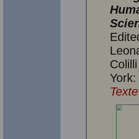
Huma
Scie
Edite
Leona
Colil
York:
Texte