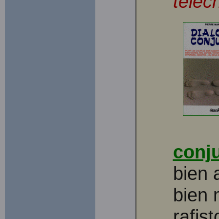
téléc
conj
bien 
bien 
rafis