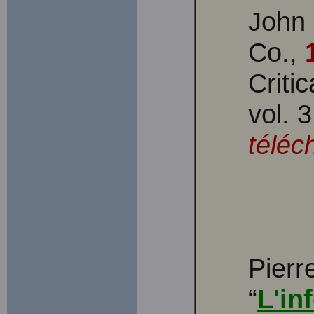
John 
Co.,
Criti
vol. 
téléc
Pierr
“
L'in