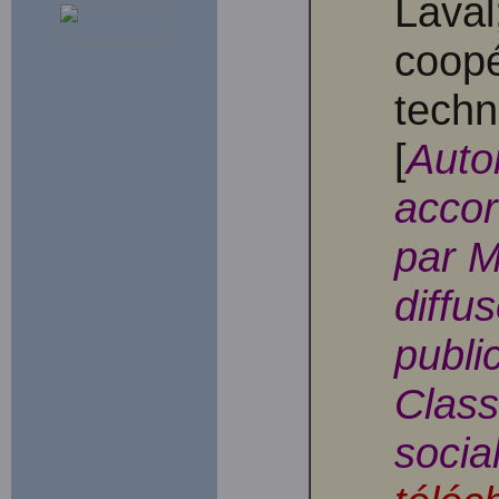
Laval
coopé
techn
[
Autor
accor
par M
diffu
publi
Class
socia