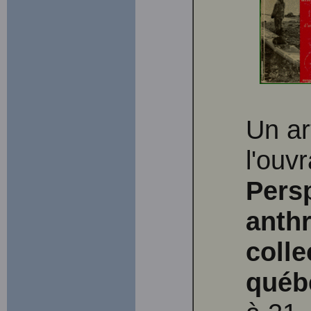
Un ar
l'ouvr
Pers
anth
colle
québ