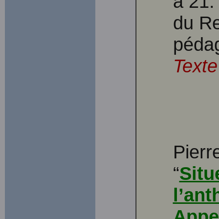
à 21.
du R
péda
Texte
Pierr
“
Situ
l’ant
Appe