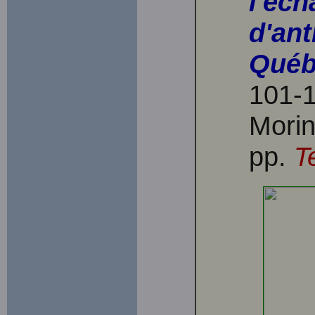
l'éch
d'an
Québ
101-1
Morin
pp.
T