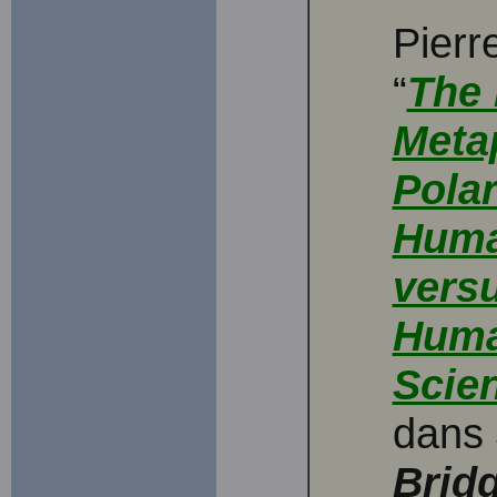
Pier
“
The 
Meta
Polar
Huma
versu
Huma
Scie
dans
Brid