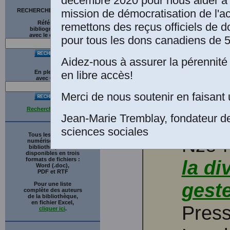
décembre 2020 pour nous aider à 
mission de démocratisation de l'a
RECHERCHE SUR LE SITE
Références
remettons des reçus officiels de d
bibliographiques
avec le catalogue
pour tous les dons canadiens de 5
Aidez-nous à assurer la pérennité 
en libre accès!
En plein texte
avec
G
o
o
g
l
e
Pier
Merci de nous soutenir en faisant 
Recherche avancée
et Fi
Jean-Marie Tremblay, fondateur d
sciences sociales
Tous les ouvrages
Nze-
numérisés de cette
bibliothèque sont
disponibles en trois
formats de fichiers :
la di
Word (.doc),
PDF et RTF
gest
Pour une liste
complète des auteurs
de la bibliothèque,
en fichier Excel,
Press
cliquer ici
.