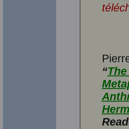
téléc
Pier
“
The 
Meta
Anth
Herm
Reade