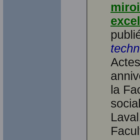
miroi
exce
publi
techn
Actes
anniv
la Fa
socia
Laval
Facul