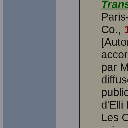
Tran
Paris
Co.,
[Auto
accord
par M
diffu
publi
d'Ell
Les C