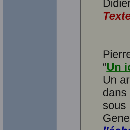
Didie
Texte
Pierr
“
Un i
Un ar
dans 
sous 
Gene