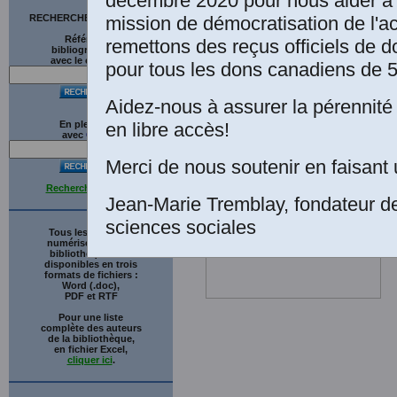
décembre 2020 pour nous aider à 
mission de démocratisation de l'a
RECHERCHE SUR LE SITE
Références
remettons des reçus officiels de d
bibliographiques
avec le catalogue
pour tous les dons canadiens de 5
Aidez-nous à assurer la pérennité 
en libre accès!
En plein texte
avec
G
o
o
g
l
e
Merci de nous soutenir en faisant 
Recherche avancée
Jean-Marie Tremblay, fondateur d
sciences sociales
Tous les ouvrages
numérisés de cette
bibliothèque sont
disponibles en trois
formats de fichiers :
Word (.doc),
PDF et RTF
Pour une liste
complète des auteurs
de la bibliothèque,
en fichier Excel,
cliquer ici
.