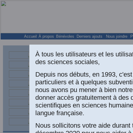
Accueil
À propos
Bénévoles
Derniers ajouts
Nous joindre
P
À tous les utilisateurs et les utili
des sciences sociales,
Professeur retraité a
Depuis nos débuts, en 1993, c'es
particuliers et à quelques subven
nous avons pu mener à bien notre
donner accès gratuitement à des
scientifiques en sciences humaine
langue française.
Nous sollicitons votre aide durant 