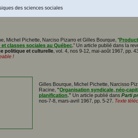
siques des sciences sociales
e, Michel Pichette, Narciso Pizarro et Gilles Bourque, “
Product
e et classes sociales au Québec
.
” Un article publié dans la re
ue politique et culturelle
, vol. 4, nos 9-12, mai-août 1967, pp. 4
eable !
Gilles Bourque, Michel Pichette, Narcisso Piz
Racine,
“
Organisation syndicale, néo-capit
planification
.”
Un article publié dans
Parti p
nos-7-8, mars-avril 1967, pp. 5-27.
Texte télé