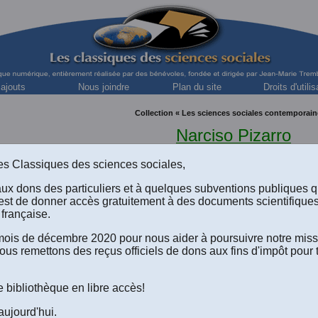
 ajouts
Nous joindre
Plan du site
Droits d'utilis
Collection « Les sciences sociales contemporain
Narciso Pizarro
Docteur en sociologie de l'Université de Paris
professeur titulaire, Facultad de ciencias políticas y s
s des Classiques des sciences sociales,
Universidad Complutenase de Madrid.
aux dons des particuliers et à quelques subventions publiques 
est de donner accès gratuitement à des documents scientifique
française.
e mois de décembre 2020 pour nous aider à poursuivre notre mis
ous remettons des reçus officiels de dons aux fins d'impôt pour 
izarro,
Metodología Sociológica y Teoría Lingüística
. [
EN LI
 le site de l'Universidad Complutenase de Madrid.
e bibliothèque en libre accès!
aujourd'hui.