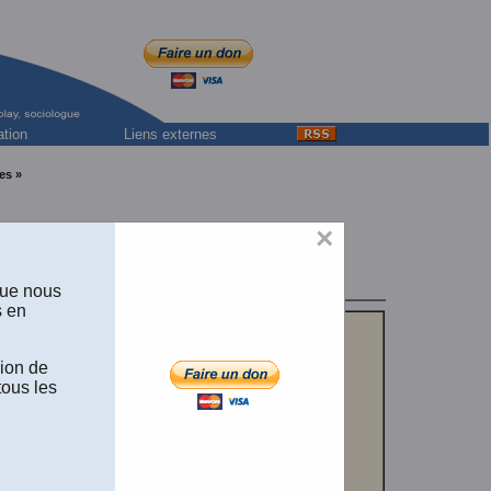
ation
Liens externes
es »
×
,
ociología,
que nous
s en
sion de
tous les
GNE
] Cours de sociologie disponible en