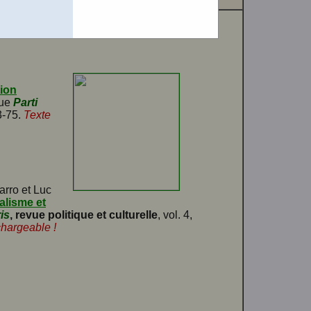
ion
vue
Parti
3-75.
Texte
arro et Luc
alisme et
ris
, revue politique et culturelle
, vol. 4,
chargeable !