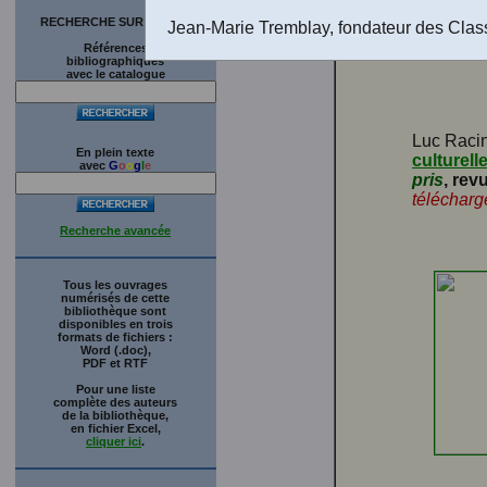
RECHERCHE SUR LE SITE
Jean-Marie Tremblay, fondateur des Clas
Références
bibliographiques
avec le catalogue
Luc Racin
En plein texte
culturell
avec
G
o
o
g
l
e
pris
, rev
télécharg
Recherche avancée
Tous les ouvrages
numérisés de cette
bibliothèque sont
disponibles en trois
formats de fichiers :
Word (.doc),
PDF et RTF
Pour une liste
complète des auteurs
de la bibliothèque,
en fichier Excel,
cliquer ici
.