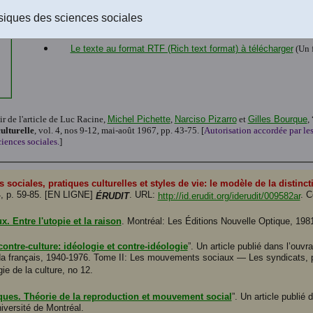
Version html du texte disponible à l'écran
.
siques des sciences sociales
Le texte au format Word 2008 à télécharger
(Un fichier de 42
Le texte au format PDF-texte (Acrobat Reader) à télécharge
Le texte au format RTF (Rich text format) à télécharger
(Un f
ir de l'article de Luc Racine,
Michel Pichette
,
Narciso Pizarro
et
Gilles Bourque
, 
culturelle
, vol. 4, nos 9-12, mai-août 1967, pp. 43-75
. [
Autorisation accordée par les 
iences sociales.
]
 sociales, pratiques culturelles et styles de vie: le modèle de la distinct
4, p. 59-85. [EN LIGNE]
. URL:
. C
ÉRUDIT
http://id.erudit.org/iderudit/009582ar
x. Entre l'utopie et la raison
. Montréal: Les Éditions Nouvelle Optique, 1981
contre-culture: idéologie et contre-idéologie
”. Un article publié dans l’ou
a français, 1940-1976. Tome II: Les mouvements sociaux — Les syndicats, pp
gie de la culture, no 12.
iques. Théorie de la reproduction et mouvement social
”. Un article publié
iversité de Montréal.