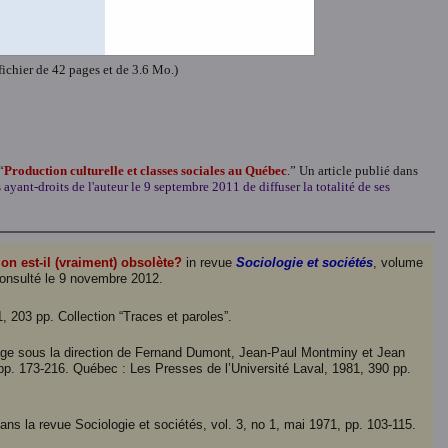
 pages et de 512 K.)
r
(Un fichier de 42 pages et de 233 K.)
ichier de 42 pages et de 3.6 Mo.)
“
Production culturelle et classes sociales au Québec
.” Un article publié dans
ayant-droits de l'auteur le 9 septembre 2011 de diffuser la totalité de ses
ion est-il (vraiment) obsolète?
in revue
Sociologie et sociétés
, volume
onsulté le 9 novembre 2012.
, 203 pp. Collection “Traces et paroles”.
vrage sous la direction de Fernand Dumont, Jean-Paul Montminy et Jean
. 173-216. Québec : Les Presses de l’Université Laval, 1981, 390 pp.
 dans la revue Sociologie et sociétés, vol. 3, no 1, mai 1971, pp. 103-115.