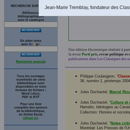
RECHERCHE SUR LE SITE
Jean-Marie Tremblay, fondateur des Clas
Références
bibliographiques
avec le catalogue
En plein texte
avec
G
o
o
g
l
e
Une édition électronique réalisée à part
la revue
Parti pris
, revue politique et 
publications dans Les Classiques des sc
Recherche avancée
Philippe Coulangeon, “
Classes
Tous les ouvrages
numérisés de cette
36, numéro 1, printemps 200
bibliothèque sont
disponibles en trois
formats de fichiers :
Jules Duchastel,
Marcel Riou
Word (.doc),
PDF et RTF
Jules Duchastel, “
Culture et 
Pour une liste
Hamelin, Idéologies au Canad
complète des auteurs
de la bibliothèque,
Collection: Histoire et sociolo
en fichier Excel,
cliquer ici
.
Jules Duchastel, “
Notes crit
Montréal: Les Presses de l'Un