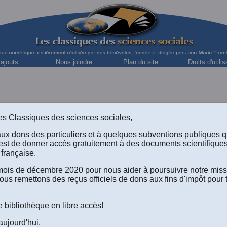
 ajouts
Nous joindre
Plan du site
Droits d'utilis
s des Classiques des sciences sociales,
Collection « Les sciences sociales contemporain
Luc Racine † [1943-200
aux dons des particuliers et à quelques subventions publiques 
est de donner accès gratuitement à des documents scientifique
sociologue, professeur retraité du département de sociologie, 
française.
e mois de décembre 2020 pour nous aider à poursuivre notre mis
ous remettons des reçus officiels de dons aux fins d'impôt pour 
“
Production culturelle
e bibliothèque en libre accès!
et classes sociales au Québec
”. (19
aujourd'hui.