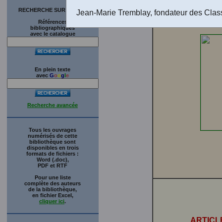
Brunet
, 
Québec. 
RECHERCHE SUR LE SITE
Jean-Marie Tremblay, fondateur des Clas
avec l'a
Références
bibliographiques
avec le catalogue
En plein texte
avec
G
o
o
g
l
e
Recherche avancée
Tous les ouvrages
numérisés de cette
bibliothèque sont
disponibles en trois
formats de fichiers :
Word (.doc),
PDF et RTF
Pour une liste
complète des auteurs
de la bibliothèque,
en fichier Excel,
cliquer ici
.
ARTICL