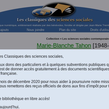
 ajouts
Nous joindre
Plan du site
Droits d'utilis
Collection « Les sciences sociales contemporain
Marie-Blanche Tahon
[1948-
professeure, Département de sociologie et d'anthropologie, U
AVIS DE DÉCÈS
s des Classiques des sciences sociales,
aux dons des particuliers et à quelques subventions publiques 
est de donner accès gratuitement à des documents scientifique
française.
e mois de décembre 2020 pour nous aider à poursuivre notre mis
ous remettons des reçus officiels de dons aux fins d'impôt pour 
direction de Marie-Blanche Tahon et Denyse Côté,
Famille et f
e bibliothèque en libre accès!
Les Presses de l'Université d'Ottawa,
2000
, 158 pp. Collection:
 no 7. Une édition numérique réalisée avec le concours de mo
aujourd'hui.