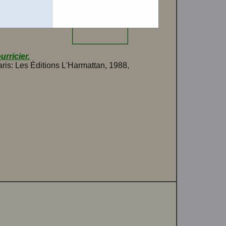
Chicoutimi,
iences sociales
échargeable !
urricier.
aris: Les Éditions L'Harmattan, 1988,