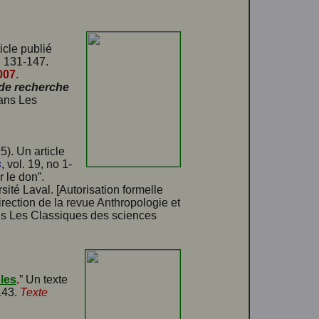
ticle publié
. 131-147.
007
.
de recherche
dans Les
95). Un article
s
, vol. 19, no 1-
r le don”.
ité Laval. [Autorisation formelle
direction de la revue Anthropologie et
dans Les Classiques des sciences
bles
.
” Un texte
-143.
Texte