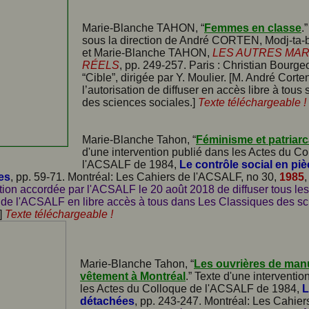
Marie-Blanche TAHON, “
Femmes en classe
.
sous la direction de André CORTEN, Modj-ta
et Marie-Blanche TAHON,
LES AUTRES MA
RÉELS
, pp. 249-257. Paris : Christian Bourgeo
“Cible”, dirigée par Y. Moulier. [M. André Cort
l’autorisation de diffuser en accès libre à tou
des sciences sociales.]
Texte téléchargeable !
Marie-Blanche Tahon, “
Féminisme et patriarc
d'une intervention publié dans les Actes du C
l'ACSALF de 1984,
Le contrôle social en pi
es
, pp. 59-71. Montréal: Les Cahiers de l'ACSALF, no 30,
1985
,
tion accordée par l'ACSALF le 20 août 2018 de diffuser tous les
 de l'ACSALF en libre accès à tous dans Les Classiques des s
]
Texte téléchargeable !
Marie-Blanche Tahon, “
Les ouvrières de man
vêtement à Montréal
.” Texte d'une interventio
les Actes du Colloque de l'ACSALF de 1984,
L
détachées
, pp. 243-247. Montréal: Les Cahie