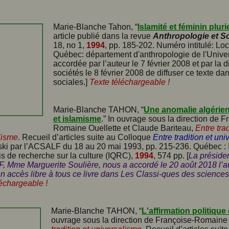
Marie-Blanche Tahon, “
Islamité et féminin pluri
article publié dans la revue
Anthropologie et S
18, no 1,
1994
, pp. 185-202. Numéro intitulé: Lo
Québec: département d'anthropologie de l'Univers
accordée par l’auteur le 7 février 2008 et par la 
sociétés le 8 février 2008 de diffuser ce texte 
sociales.]
Texte téléchargeable !
Marie-Blanche TAHON, “
Une anomalie algéri
et islamisme
.” In ouvrage sous la direction de F
Romaine Ouellette et Claude Bariteau,
Entre trad
lisme
. Recueil d’articles suite au Colloque
Entre tradition et un
ki par l’ACSALF du 18 au 20 mai 1993, pp. 215-236. Québec : I
s de recherche sur la culture (IQRC),
1994
, 574 pp. [
La préside
, Mme Marguerite Soulière, nous a accordé le 20 août 2018 l’au
en accès libre à tous ce livre dans Les Classi-ques des sciences
léchargeable !
Marie-Blanche TAHON, “
L'affirmation politiqu
ouvrage sous la direction de Françoise-Romaine 