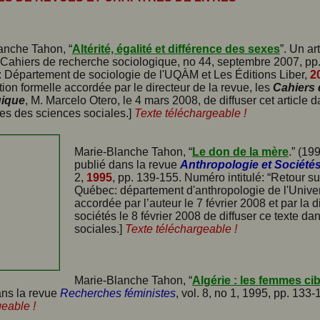
anche Tahon, “
Altérité, égalité et différence des sexes
”. Un ar
 Cahiers de recherche sociologique, no 44, septembre 2007, pp
: Département de sociologie de l'UQÀM et Les Éditions Liber,
2
tion formelle accordée par le directeur de la revue, les
Cahiers 
gique
, M. Marcelo Otero, le 4 mars 2008, de diffuser cet article 
es des sciences sociales.]
Texte téléchargeable !
Marie-Blanche Tahon, “
Le don de la mère
.” (19
publié dans la revue
Anthropologie et Société
2,
1995
, pp. 139-155. Numéro intitulé: “Retour su
Québec: département d'anthropologie de l'Univers
accordée par l’auteur le 7 février 2008 et par la 
sociétés le 8 février 2008 de diffuser ce texte 
sociales.]
Texte téléchargeable !
Marie-Blanche Tahon, “
Algérie : les femmes ci
ans la revue
Recherches féministes
, vol. 8, no 1, 1995, pp. 133
geable !