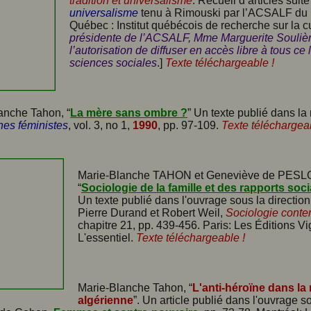
tradition et universalisme
. Recueil d’articles sui
universalisme
tenu à Rimouski par l’ACSALF du 
Québec : Institut québécois de recherche sur la c
présidente de l’ACSALF, Mme Marguerite Soulièr
l’autorisation de diffuser en accès libre à tous c
sciences sociales
.]
Texte téléchargeable !
anche Tahon, “
La mère sans ombre ?
” Un texte publié dans la
es féministes
, vol. 3, no 1,
1990
, pp. 97-109.
Texte téléchargeab
Marie-Blanche TAHON et Geneviève de PES
“
Sociologie de la famille et des rapports soc
Un texte publié dans l'ouvrage sous la directio
Pierre Durand et Robert Weil,
Sociologie cont
chapitre 21, pp. 439-456. Paris: Les Éditions Vi
L'essentiel.
Texte téléchargeable !
Marie-Blanche Tahon, “
L'anti-héroïne dans la 
algérienne
”. Un article publié dans l'ouvrage so