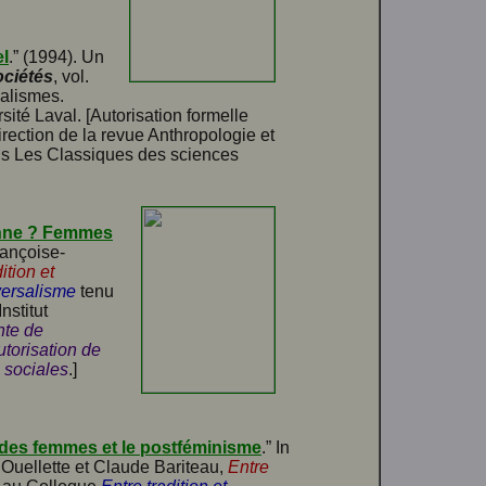
el
.” (1994). Un
ociétés
, vol.
calismes.
ité Laval. [Autorisation formelle
direction de la revue Anthropologie et
dans Les Classiques des sciences
enne ? Femmes
rançoise-
ition et
iversalisme
tenu
nstitut
nte de
torisation de
 sociales
.]
e des femmes et le postféminisme
.” In
Ouellette et Claude Bariteau,
Entre