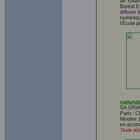
de Yola
Boréal E
diffuser
numériqu
l'École 
national
SA-DRIA
Paris : C
Moulier. 
en accès
Texte té