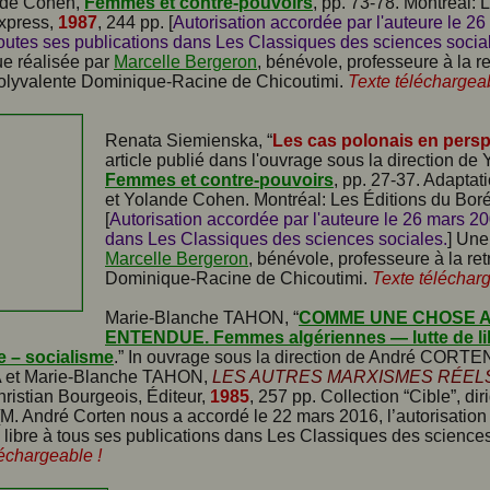
nde Cohen,
Femmes et contre-pouvoirs
, pp. 73-78. Montréal: 
xpress,
1987
, 244 pp. [
Autorisation accordée par l'auteure le 2
 toutes ses publications dans Les Classiques des sciences socia
e réalisée par
Marcelle Bergeron
, bénévole, professeure à la re
polyvalente Dominique-Racine de Chicoutimi.
Texte téléchargeab
Renata Siemienska, “
Les cas polonais en persp
article publié dans l'ouvrage sous la direction d
Femmes et contre-pouvoirs
, pp. 27-37. Adapta
et Yolande Cohen. Montréal: Les Éditions du Bor
[
Autorisation accordée par l'auteure le 26 mars 20
dans Les Classiques des sciences sociales.
] Une
Marcelle Bergeron
, bénévole, professeure à la ret
Dominique-Racine de Chicoutimi.
Texte télécharg
Marie-Blanche TAHON, “
COMME UNE CHOSE 
ENTENDUE. Femmes algériennes — lutte de li
e – socialisme
.” In ouvrage sous la direction de André CORTE
 et Marie-Blanche TAHON,
LES AUTRES MARXISMES RÉEL
hristian Bourgeois, Éditeur,
1985
, 257 pp. Collection “Cible”, dir
[M. André Corten nous a accordé le 22 mars 2016, l’autorisation 
 libre à tous ses publications dans Les Classiques des sciences
léchargeable !