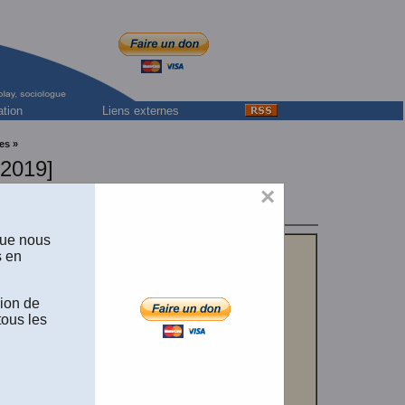
ation
Liens externes
es »
2019]
niversité d'Ottawa
×
que nous
s en
sion de
tous les
ragmentation
.
 “Études des
n épouse,
Diane