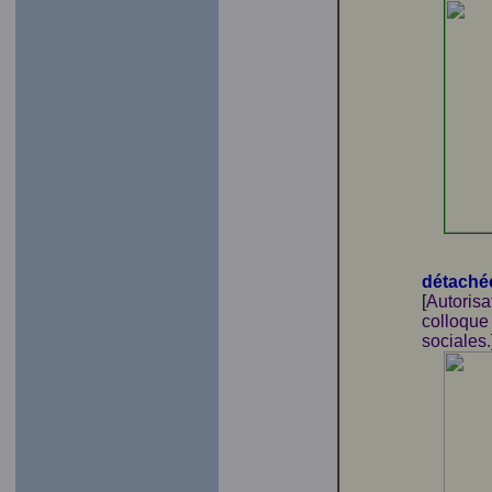
détaché
[
Autorisa
colloque
sociales.