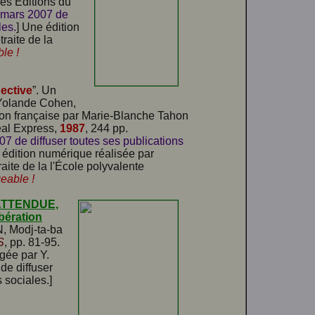
Les Éditions du
6 mars 2007 de
les.
] Une édition
traite de la
le !
ective
”. Un
e Yolande Cohen,
tion française par Marie-Blanche Tahon
éal Express,
1987
, 244 pp.
07 de diffuser toutes ses publications
 édition numérique réalisée par
raite de la l'École polyvalente
eable !
ATTENDUE,
bération
N, Modj-ta-ba
S
, pp. 81-95.
igée par Y.
de diffuser
 sociales.]