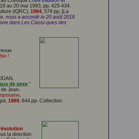
te au Colloque
Entre tradition et
18 au 20 mai 1993, pp. 425-434.
ulture (IQRC),
1994
, 574 pp. [
La
e, nous a accordé le 20 août 2018
e livre dans Les Classi-ques des
 revue
le !
LOÜAN,
iaux de sexe
.”
n de Jean-
emporaine
,
got,
1989
, 644 pp. Collection:
révolution
us la direction