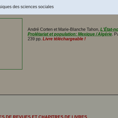
bénévole, guide de musée retraitée du Musée de la Pulperie de 
[
Livre diffusé en libre accès à tous dans Les Classiques des sc
siques des sciences sociales
utorisation de Mme Côté accordée le 30 octobre 2018
.]
Livre tél
André Corten et Marie-Blanche Tahon,
L'État-no
Prolétariat et population: Mexique / Algérie
. P
239 pp.
Livre téléchargeable !
ES DE REVUES ET CHAPITRES DE LIVRES