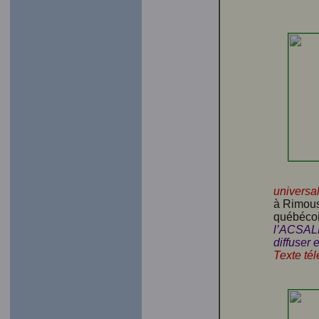
universa
à Rimous
québécoi
l’ACSALF
diffuser 
Texte té