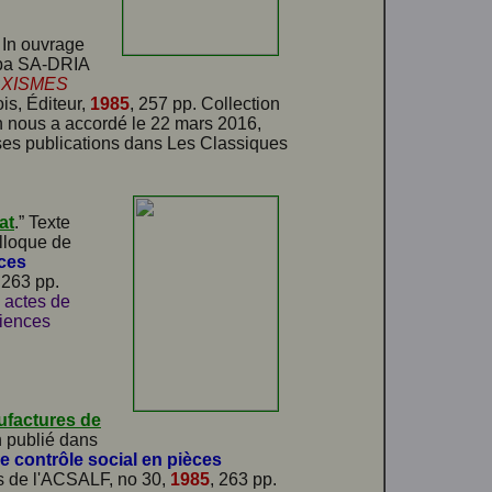
” In ouvrage
-ba SA-DRIA
RXISMES
is, Éditeur,
1985
, 257 pp. Collection
en nous a accordé le 22 mars 2016,
s ses publications dans Les Classiques
at
.” Texte
olloque de
èces
 263 pp.
 actes de
ciences
ufactures de
n publié dans
e contrôle social en pièces
rs de l'ACSALF, no 30,
1985
, 263 pp.