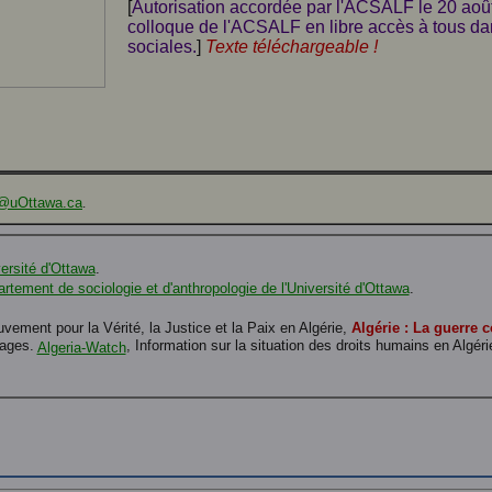
[
Autorisation accordée par l'ACSALF le 20 août
colloque de l'ACSALF en libre accès à tous d
sociales.
]
Texte téléchargeable !
@uOttawa.ca
.
versité d'Ottawa
.
rtement de sociologie et d'anthropologie de l'Université d'Ottawa
.
ment pour la Vérité, la Justice et la Paix en Algérie,
Algérie : La guerre c
pages.
, Information sur la situation des droits humains en Algéri
Algeria-Watch