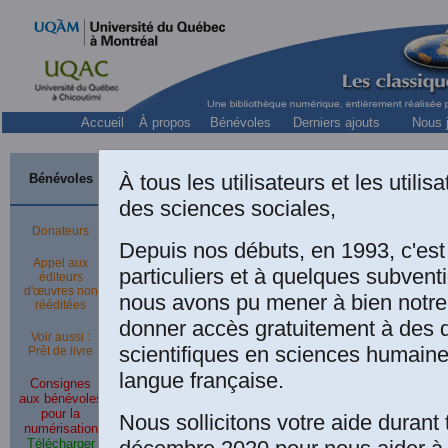
Accueil
À propos
Bénévoles
Derniers ajouts
Nous j
À tous les utilisateurs et les utili
Bénévoles
des sciences sociales,
Membre
du
Réseau des j
Donateurs
Depuis nos débuts, en 1993, c'es
sociologue d
Appel aux
particuliers et à quelques subven
éditeurs
d'œuvres non
nous avons pu mener à bien notre
rééditées
donner accès gratuitement à des
Voir aussi :
scientifiques en sciences humaine
Prêt de livre
langue française.
Le 4 avril 2021
,
Consignes
aux bénévoles
Lunie Yvrose JULES
,
pour la
Nous sollicitons votre aide durant 
membre du REJEBECSS.
numérisation
Télécharger