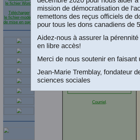
décembre 2020 pour nous aider à 
le fichier Word
.
depuis plusieurs années
mission de démocratisation de l'a
en Haïti.
Télécharger
remettons des reçus officiels de d
le fichier-modèle
de mise en page
.
pour tous les dons canadiens de 5
Aidez-nous à assurer la pérennité 
en libre accès!
Merci de nous soutenir en faisant 
Jean-Marie Tremblay, fondateur d
sciences sociales
Courriel
.