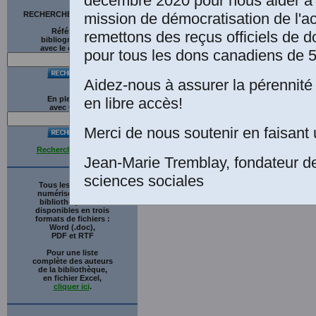
décembre 2020 pour nous aider à 
mission de démocratisation de l'a
RECHERCHE SUR LE SITE
Références
remettons des reçus officiels de d
bibliographiques
avec le catalogue
pour tous les dons canadiens de 5
Aidez-nous à assurer la pérennité 
en libre accès!
En plein texte
avec
G
o
o
g
l
e
Merci de nous soutenir en faisant 
Recherche avancée
Jean-Marie Tremblay, fondateur d
sciences sociales
Tous les ouvrages
numérisés de cette
bibliothèque sont
disponibles en trois
formats de fichiers :
Word (.doc),
PDF et RTF
Pour une liste
complète des auteurs
de la bibliothèque,
en fichier Excel,
cliquer ici
.