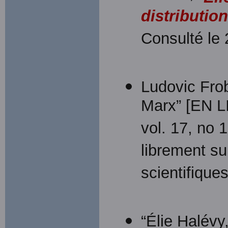
distributio
Consulté le 
Ludovic Frob
Marx” [EN 
vol. 17, no 1
librement su
scientifique
“Élie Halév