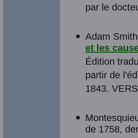
par le docteu
Adam Smith
et les caus
Édition trad
partir de l'é
1843. VER
Montesquie
de 1758, der