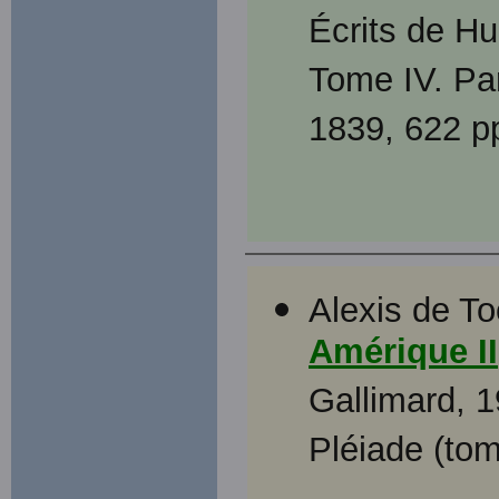
Écrits de H
Tome IV. Par
1839, 622 p
Alexis de To
Amérique II
Gallimard, 1
Pléiade (tom