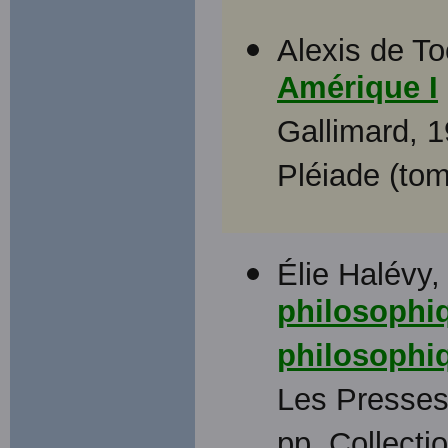
Alexis de To
Amérique I
Gallimard, 1
Pléiade (tom
Élie Halévy
philosophiq
philosophi
Les Presses 
pp. Collecti