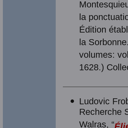
Montesquieu
la ponctuati
Édition étab
la Sorbonne.
volumes: vol 
1628.) Collec
Ludovic Frob
Recherche S
Walras, “
Éli