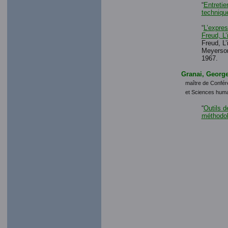
“
Entretie
techniqu
“
L’expres
Freud, L’
Freud, L’
Meyerson
1967.
Granai, Georg
maître de Confér
et Sciences huma
“
Outils d
méthodol