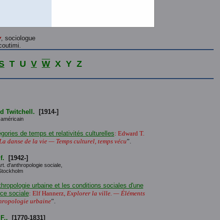
y
, sociologue
coutimi.
S
T U
V
W
X Y Z
d Twitchell.
[1914-]
 américain
gories de temps et relativités culturelles
: Edward T.
La danse de la vie — Temps culturel, temps vécu
”.
f.
[1942-]
rt. d'anthropologie sociale,
 Stockholm
thropologie urbaine et les conditions sociales d'une
ce sociale
: Elf Hannerz,
Explorer la ville. — Éléments
hropologie urbaine
”.
F.,
[1770-1831]