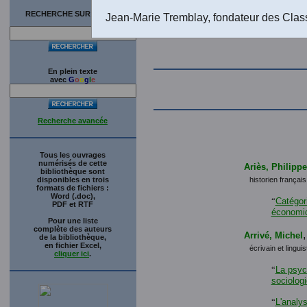
RECHERCHE SUR LE SITE
Jean-Marie Tremblay, fondateur des Clas
En plein texte
avec
G
o
o
g
l
e
Recherche avancée
Tous les ouvrages
numérisés de cette
Ariès, Philippe
bibliothèque sont
disponibles en trois
historien français
formats de fichiers :
Word (.doc),
“
Catégori
PDF et RTF
économi
Pour une liste
complète des auteurs
Arrivé, Michel
de la bibliothèque,
en fichier Excel,
écrivain et lingui
cliquer ici
.
“
La psych
sociolog
“
L'analy