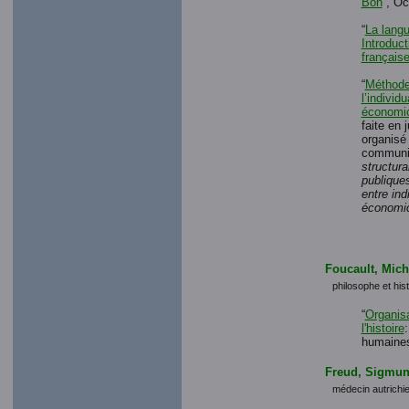
Bon
”, Oc
“
La langu
Introduct
française
“
Méthodes
l’individ
économic
faite en 
organisé 
communic
structura
publiques
entre ind
économic
Foucault, Mich
philosophe et hist
“
Organisa
l'histoire
humaines
Freud, Sigmu
médecin autrichi