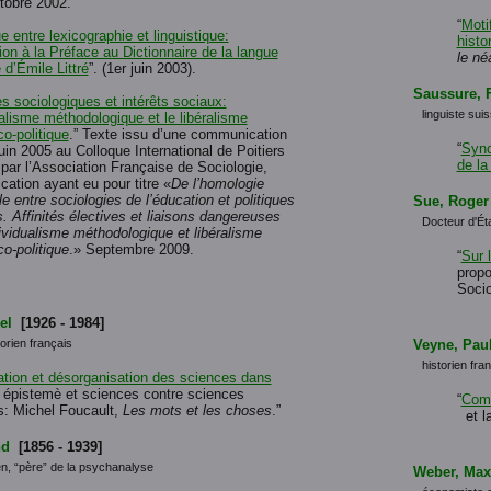
tobre 2002.
“
Moti
e entre lexicographie et linguistique:
histo
ion à la Préface au Dictionnaire de la langue
le né
 d’Émile Littré
”. (1er juin 2003).
Saussure, 
 sociologiques et intérêts sociaux:
linguiste sui
ualisme méthodologique et le libéralisme
o-politique
.” Texte issu d’une communication
“
Sync
juin 2005 au Colloque International de Poitiers
de la
par l’Association Française de Sociologie,
ation ayant eu pour titre «
De l’homologie
le entre sociologies de l’éducation et politiques
Sue, Roger
. Affinités électives et liaisons dangereuses
Docteur d'Éta
ividualisme méthodologique et libéralisme
o-politique
.» Septembre 2009.
“
Sur 
propo
Socio
el
[1926 - 1984]
orien français
Veyne, Pau
historien fra
tion et désorganisation des sciences dans
: épistemè et sciences contre sciences
“
Comm
: Michel Foucault,
Les mots et les choses
.”
et la
nd
[1856 - 1939]
en, “père” de la psychanalyse
Weber, Max