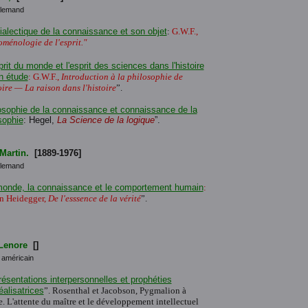
llemand
ialectique de la connaissance et son objet
:
G.W.F.,
ménologie de l'esprit."
prit du monde et l'esprit des sciences dans l'histoire
n étude
: G.W.F.,
Introduction à la philosophie de
toire — La raison dans l'histoire
”.
osophie de la connaissance et connaissance de la
sophie
: Hegel,
La Science de la logique
”.
Martin.
[1889-1976]
llemand
onde, la connaissance et le comportement humain
:
n Heidegger,
De l'esssence de la vérité
”.
Lenore
[]
 américain
ésentations interpersonnelles et prophéties
éalisatrices
”. Rosenthal et Jacobson, Pygmalion à
e. L'attente du maître et le développement intellectuel