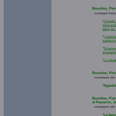
Bourdieu, Pier
sociologue frança
“
Complici
intervent
dans les
“
L'habitu
subjecti
“
Science
engageme
“
La situa
Bourdieu, Pier
sociologues néo-
“
Hypothè
Bourdieu, Pie
et Passeron, J
sociologues néo-
“
La faus