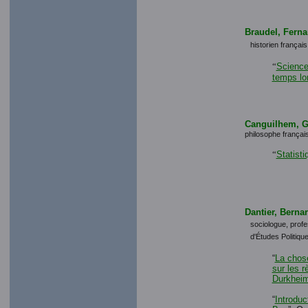
Braudel, Fern
historien français
“
Science
temps lo
Canguilhem, G
philosophe françai
“
Statist
Dantier, Berna
sociologue, profes
d'Études Politiq
“
La chose
sur les 
Durkhei
“
Introduc