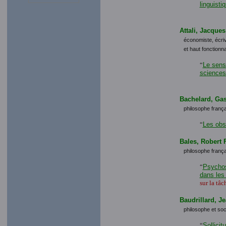
linguisti
Attali, Jacques
économiste, écri
et haut fonctionna
“
Le sens
sciences
Bachelard, Ga
philosophe frança
“
Les obs
Bales, Robert 
philosophe frança
“
Psychos
dans les 
sur la tâc
Baudrillard, J
philosophe et soc
“
Sollicit