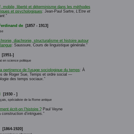
f, mobile, liberté et déterminisme dans les méthodes
riques et psychologiques
: Jean-Paul Sartre,
L'Etre et
ant.
”
Ferdinand de
[1857 - 1913]
sse
hronie, diachronie, structuralisme et histoire autour
 langue
: Saussure, Cours de linguistique générale.”
[1951-]
t en science politique
la pertinence de l'usage sociologique du temps
: À
s de Roger Sue, Temps et ordre social —
logie des temps sociaux.”
l
[1930 - ]
nçais, spécialiste de la Rome antique
ent écrit-on l’histoire ?
Paul Veyne
 construction d’intrigues.”
[1864-1920]