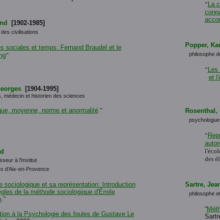
“
La c
conna
acco
and
[1902-1985]
 des civilisations
Popper, Kar
s sociales et temps: Fernand Braudel et le
philosophe d
ng
”
“
Les 
et l
eorges
[1904-1995]
s, médecin et historien des sciences
ique, moyenne, norme et anormalité
.
”
Rosenthal,
psychologue
“
Repr
autor
l'écol
rd
des é
seur à l'Institut
ues d'Aix-en-Provence
 sociologique et sa représentation: Introduction
Sartre, Jea
règles de la méthode sociologique d'Émile
philosophe et
m
.”
“
Méth
tion à la Psychologie des foules de Gustave Le
Sartr