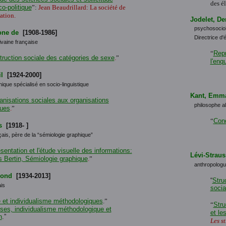
des é
o-politique
”:
Jean Beaudrillard: La société de
tion.
Jodelet, De
psychosociol
one de
[1908-1986]
Directrice d
ivaine française
“
Repr
truction sociale des catégories de sexe
.
”
l'enq
l
[1924-2000]
nique spécialisé en socio-linguistique
Kant, Emm
anisations sociales aux organisations
philosophe a
ques
.
”
“
Cond
s
[1918- ]
ais, père de la “sémiologie graphique”
sentation et l'étude visuelle des informations:
Lévi-Straus
 Bertin, Sémiologie graphique
.
”
anthropologu
mond
[1934-2013]
“
Stru
is
socia
 et individualisme méthodologiques
.”
“
Stru
ses, individualisme méthodologique et
et le
n
.”
Les s