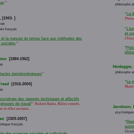
que
.
”
philosophe a
“
La d
,
[1943- ]
Phéno
vain
“
L'es
ire français
et so
l'his
 et la mesure du temps face aux méthodes des
 sociales
.
”
“
Phil
philo
ston
[1884-1962]
is
Heidegger, 
philosophe a
tacles épistémologiques
”
“
Le m
Freed
[1916-2004]
Marti
is
ociologie des rapports techniques et affectifs
groupes de travail
”:
Robert Bales, Rôles centrés
Jacobson, 
he et rôles sociaux...
psychologue
ean
[1929-2007]
“
Repr
iologue français
autor
l'écol
ude des sciences sociales et sollicitude