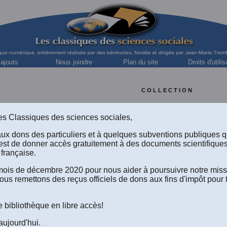
 ajouts
Nous joindre
Plan du site
Droits d'utilis
C O L L E C T I O N
Méthodologie en sciences so
s des Classiques des sciences sociales,
Une collection dirigée par
Bernard Dantier
, soci
Docteur de l'École des Hautes Études en Scienc
aux dons des particuliers et à quelques subventions publiques 
Maître de conférences à Sciences-Po Par
Directeur des études à l'Institut Supérieur de Pédagogie - Facu
est de donner accès gratuitement à des documents scientifique
française.
e mois de décembre 2020 pour nous aider à poursuivre notre mis
ous remettons des reçus officiels de dons aux fins d'impôt pour 
Voir aussi les textes de méth
e bibliothèque en libre accès!
des sciences humaine
aujourd'hui.