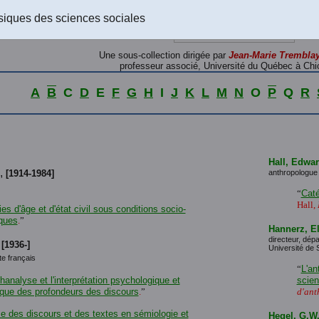
siques des sciences sociales
Une sous-collection dirigée par
Jean-Marie Trembla
professeur associé, Université du Québec à Chi
A
B
C
D
E
F
G
H
I
J
K
L
M
N
O
P
Q
R
Hall, Edwar
,
[1914-1984]
anthropologue
“
Caté
Hall,
es d'âge et d'état civil sous conditions socio-
ques
.
”
Hannerz, El
directeur, dépa
,
[1936-]
Université de
ste français
“
L'an
analyse et l'interprétation psychologique et
scien
ique des profondeurs des discours
.
”
d'ant
se des discours et des textes en sémiologie et
Hegel, G.W.