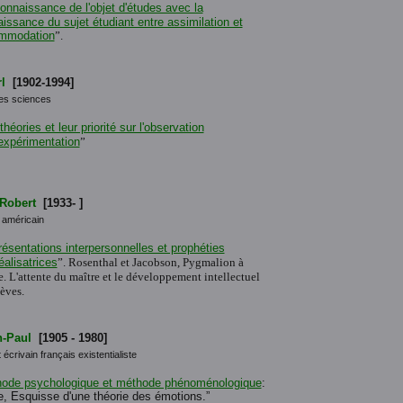
onnaissance de l'objet d'études avec la
issance du sujet étudiant entre assimilation et
mmodation
”.
l
[1902-1994]
es sciences
théories et leur priorité sur l'observation
'expérimentation
”
 Robert
[1933- ]
 américain
ésentations interpersonnelles et prophéties
éalisatrices
”. Rosenthal et Jacobson, Pygmalion à
e. L'attente du maître et le développement intellectuel
lèves.
n-Paul
[1905 - 1980]
 écrivain français existentialiste
ode psychologique et méthode phénoménologique
:
e, Esquisse d'une théorie des émotions.”