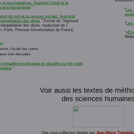
économiste e
n et psychanalyse: Sigmund Freud et la
e psychanalytique
.”
“
Les 
usage
sion du moi et la censure sociale: Sigmund
interprétation des rêves
.” Extrait de: Sigmund
“
Les 
interprétation des rêves, traduction de I.
, Paris, Presses Universitaires de France,
“
«Esp
Weber
es
ences, Faculté des Lettres
ines d'Aix-Marseilles
e l'enquête sociologique et enquête sur les outils
ogique
.”
Voir aussi les textes de méth
des sciences humaine
Une sous-collection dirigée par
Jean-Marie Trembla