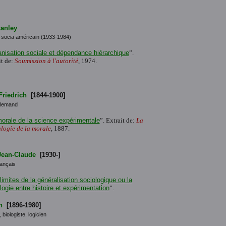
tanley
socia américain (1933-1984)
nisation sociale et dépendance hiérarchique
”.
it de:
Soumission à l'autorité
, 1974.
Friedrich
[1844-1900]
llemand
orale de la science expérimentale
”. Extrait de:
La
logie de la morale
, 1887.
Jean-Claude
[1930-]
rançais
limites de la généralisation sociologique ou la
logie entre histoire et expérimentation
”.
n
[1896-1980]
biologiste, logicien