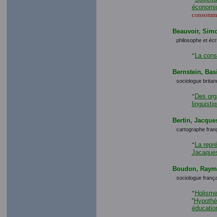
économic
consomma
Beauvoir, Sim
philosophe et écr
“
La cons
Bernstein, Basi
sociologue britan
“
Des org
linguisti
Bertin, Jacque
cartographe franç
“
La repré
Jacaques
Boudon, Ray
sociologue frança
“
Holisme
“
Hypothè
éducatio