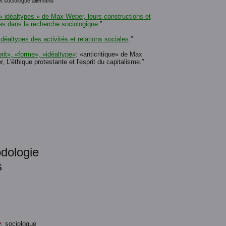
t sociologue allemand
« idéaltypes » de Max Weber, leurs constructions et
s dans la recherche sociologique
.”
idéaltypes des activités et relations sociales
.”
rit», «forme», «idéaltype»
: «anticritique» de Max
, L'éthique protestante et l'esprit du capitalisme.”
odologie
s
y
, sociologue