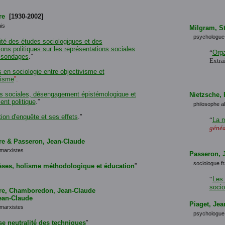
re
[1930-2002]
is
Milgram, S
psychologue 
té des études sociologiques et des
ions politiques sur les représentations sociales
“
Orga
 sondages
.”
Extra
s en sociologie entre objectivisme et
visme
”.
s sociales, désengagement épistémologique et
Nietzsche, 
nt politique
.”
philosophe a
tion d'enquête et ses effets
.”
“
La m
généa
re & Passeron, Jean-Claude
marxistes
Passeron, 
sociologue f
ses, holisme méthodologique et éducation
”.
“
Les 
socio
rre, Chamboredon, Jean-Claude
ean-Claude
Piaget, Jea
marxistes
psychologue, 
se neutralité des techniques
”