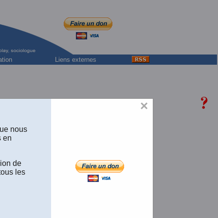
ation
Liens externes
ciales
×
ologue,
es Sociales
que nous
is.
lté d'Éducation de Paris.
s en
sion de
tous les
odologie
s