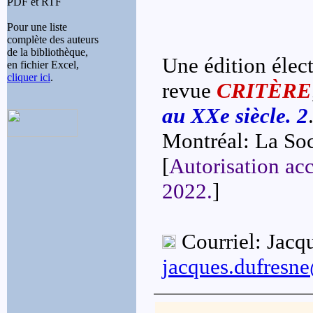
PDF et RTF
Pour une liste
complète des auteurs
de la bibliothèque,
Une édition élect
en fichier Excel,
cliquer ici
.
revue
CRITÈRE
au XXe siècle. 2
Montréal: La Soci
[
Autorisation acc
2022.
]
Courriel: Jac
jacques.dufresn