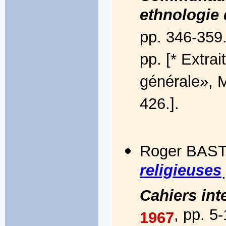
ethnologie
pp. 346-359
pp. [* Extra
générale», M
426.].
Roger BAST
religieuses
Cahiers int
, pp. 5
1967