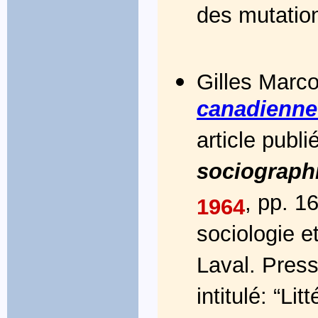
des mutation
Gilles Marcot
canadienne
article publ
sociograph
, pp. 1
1964
sociologie e
Laval. Press
intitulé: “Li