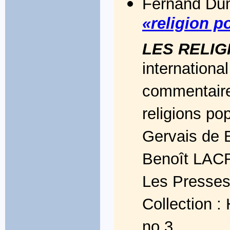
Fernand Dum
«religion p
LES RELIG
internationa
commentaires
religions po
Gervais de B
Benoît LAC
Les Presses 
Collection : 
no 3.