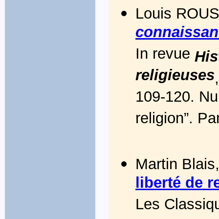
Louis ROUS
connaissanc
In revue
His
religieuses
109-120. Num
religion”. Pa
Martin Blais
liberté de r
Les Classiq