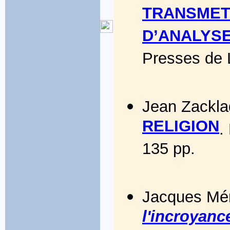
TRANSMETTR
D’ANALYS
Presses de L
Jean Zackl
RELIGION
.
135 pp.
Jacques Mén
l'incroyanc