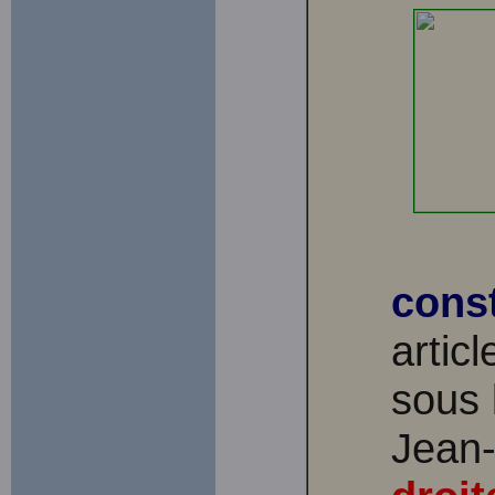
const
artic
sous 
Jean-