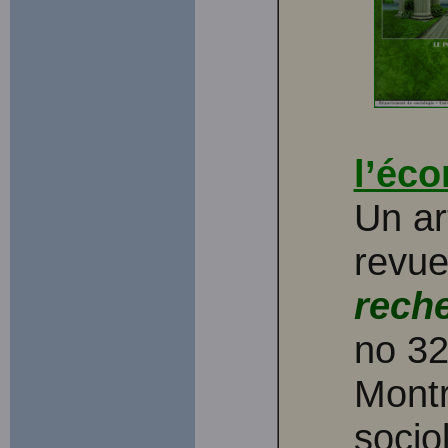
l’éco
Un ar
revu
rech
no 3
Montr
soci