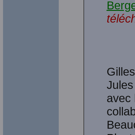
Berg
téléc
Gille
Jules
avec 
colla
Beauc