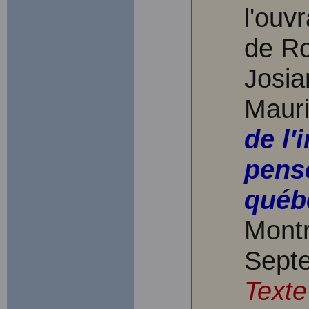
l'ouv
de R
Josia
Maur
de l'
pens
québ
Montr
Septe
Texte