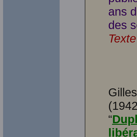
ans d
des s
Texte
Gille
(1942
“
Dupl
libér