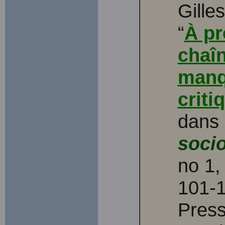
Gille
“
À pr
chaî
manq
criti
dans 
soci
no 1,
101-1
Press