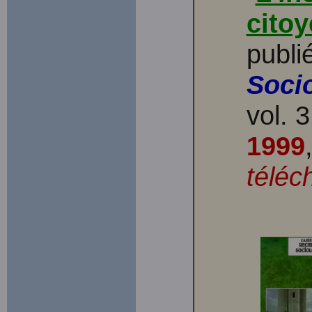
cito
publi
Socio
vol. 
1999
téléc