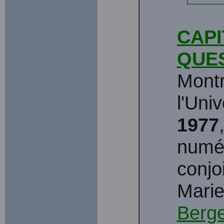
CAPI
QUE
Montr
l'Uni
1977
numér
conjo
Marie
Berg