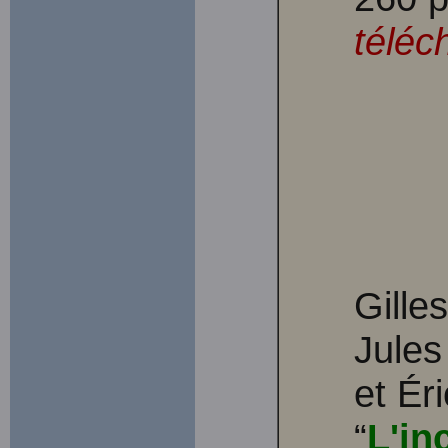
téléc
Gille
Jules
et Éri
“
L'in