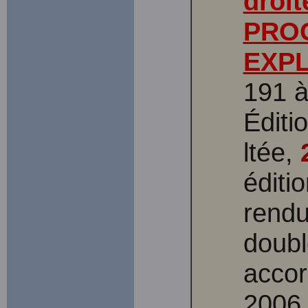
droit
PRO
EXP
191 à
Éditi
ltée,
éditi
rendu
doubl
accor
2006,