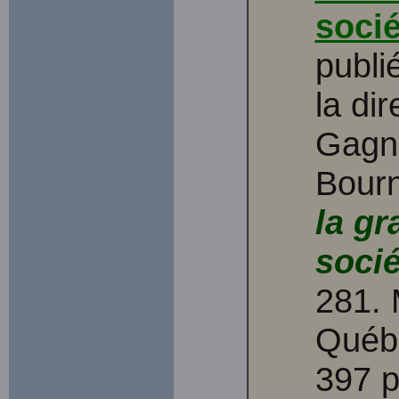
socié
publi
la dir
Gagno
Bour
la gr
socié
281. 
Québ
397 p