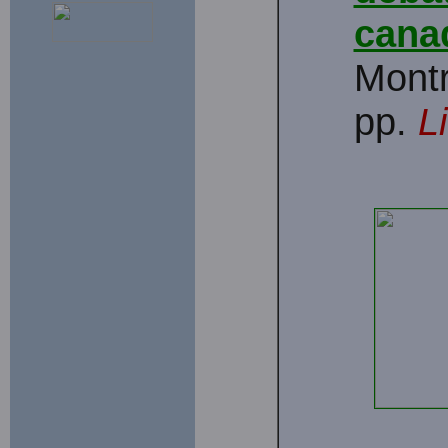
cana
Montr
pp.
L