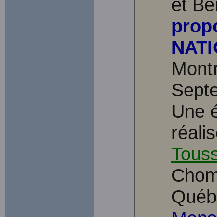
et Be
prop
NAT
Montr
Septe
Une é
réali
Touss
Chome
Québe