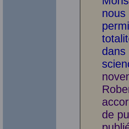
Monsi
nous 
permi
total
dans 
scien
nove
Robe
accor
de pu
publié