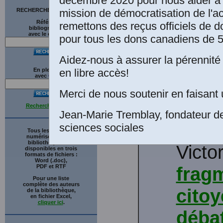
décembre 2020 pour nous aider à 
mission de démocratisation de l'a
RECHERCHE SUR LE SITE
Références
remettons des reçus officiels de d
bibliographiques
avec le catalogue
pour tous les dons canadiens de 5
Aidez-nous à assurer la pérennité 
en libre accès!
En plein texte
avec
G
o
o
g
l
e
Gille
Merci de nous soutenir en faisant 
Jules
Recherche avancée
Jean-Marie Tremblay, fondateur d
avec 
sciences sociales
Tous les ouvrages
numérisés de cette
bibliothèque sont
Victo
disponibles en trois
formats de fichiers :
Word (.doc),
PDF et RTF
fragm
Pour une liste
complète des auteurs
citoy
de la bibliothèque,
en fichier Excel,
cliquer ici
.
débat