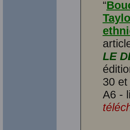
“
Bou
Tayl
ethni
articl
LE D
éditi
30 et 
A6 - 
téléc