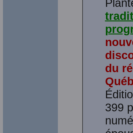
Plant
tradi
progr
nouv
disco
du r
Québ
Éditi
399 p
numér