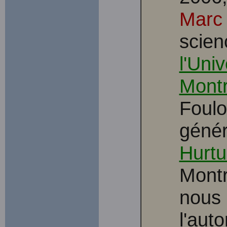
Marc 
scien
l'Uni
Montr
Foulo
génér
Hurtu
Montr
nous 
l'aut