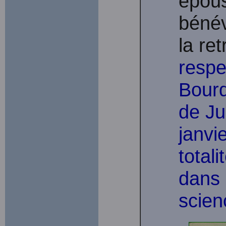
épou
bénév
la ret
respe
Bourq
de Ju
janvi
totali
dans 
scien