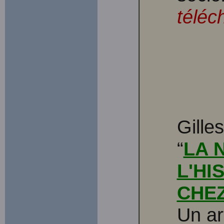
téléc
Gille
“
LA 
L'HI
CHEZ
Un ar