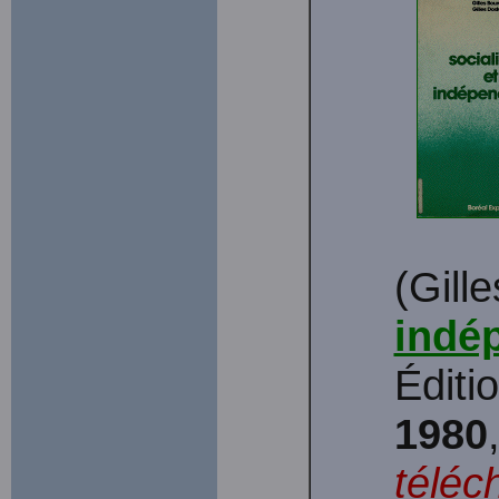
(Gill
indé
Éditi
1980
téléc