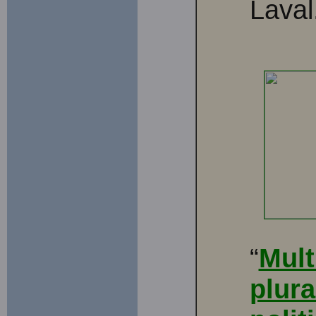
Laval
“
Mult
plur