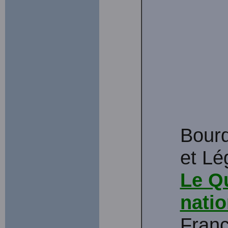
Bourq
et Lé
Le Q
natio
Fran