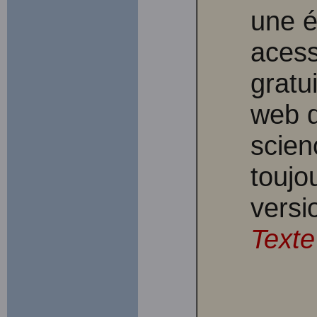
une é
acess
gratu
web d
scien
toujo
versi
Texte