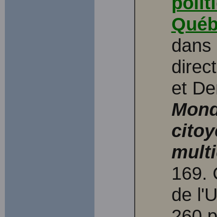
polit
Québ
dans 
direc
et De
Mondi
citoy
multi
169. 
de l'
260 