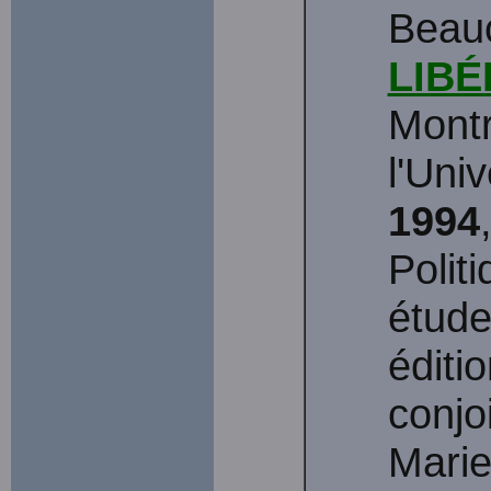
Beau
LIBÉ
Montr
l'Uni
1994
Polit
étude
éditi
conjo
Marie