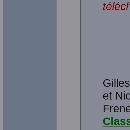
téléc
Gille
et Ni
Frene
Class