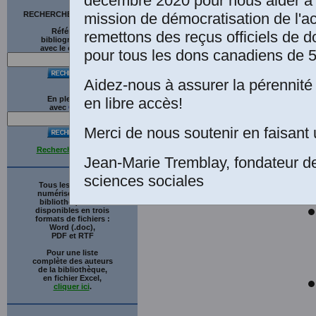
décembre 2020 pour nous aider à 
Ta
mission de démocratisation de l'a
RECHERCHE SUR LE SITE
Pr
Références
remettons des reçus officiels de d
bibliographiques
avec le catalogue
pour tous les dons canadiens de 5
Aidez-nous à assurer la pérennité 
en libre accès!
En plein texte
avec
G
o
o
g
l
e
Merci de nous soutenir en faisant 
Recherche avancée
Jean-Marie Tremblay, fondateur d
sciences sociales
Tous les ouvrages
numérisés de cette
bibliothèque sont
disponibles en trois
formats de fichiers :
Word (.doc),
PDF et RTF
Pour une liste
complète des auteurs
de la bibliothèque,
en fichier Excel,
cliquer ici
.